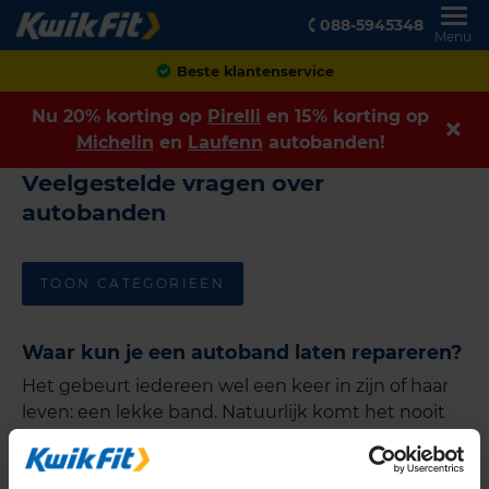
088-5945348
Menu
Beste klantenservice
Nu 20% korting op
Pirelli
en 15% korting op
Michelin
en
Laufenn
autobanden!
Veelgestelde vragen over
autobanden
TOON CATEGORIEËN
Waar kun je een autoband laten repareren?
Het gebeurt iedereen wel een keer in zijn of haar
leven: een lekke band. Natuurlijk komt het nooit
uit. Bij KwikFit kun direct online een afspraak
maken om je lekke band te laten repareren.