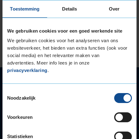
Bandreparatie van binnenuit
Toestemming
Details
Over
Sommige monteurs plakken een autoband met
een plug of prop van buitenaf. Wij voeren de
We gebruiken cookies voor een goed werkende site
reparatie anders uit. We halen de band van de velg
We gebruiken cookies voor het analyseren van ons
en repareren de band van binnenuit.
Het
websiteverkeer, het bieden van extra functies (ook voor
repareren van een band kost €54. Dit is inclusief
social media) en het relevanter maken van
de reparatie, balanceren en een nieuw ventiel.
advertenties. Meer info lees je in onze
privacyverklaring
.
Autoservice
Autobanden
Toestemmingsselectie
Bandenwissel
Noodzakelijk
Onderhoud
APK
Voorkeuren
Accu
Airco
Autoruitschade
Statistieken