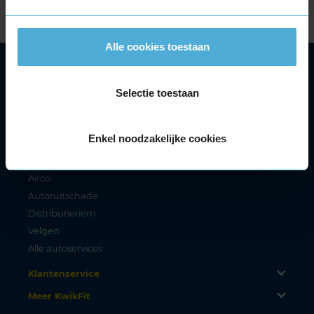
Hebben jullie vervangend vervoer?
Alle cookies toestaan
Autoservice
Autobanden
Selectie toestaan
Bandenwissel
Onderhoud
Enkel noodzakelijke cookies
APK
Accu
Airco
Autoruitschade
Distributieriem
Velgen
Alle autoservices
Klantenservice
Meer KwikFit