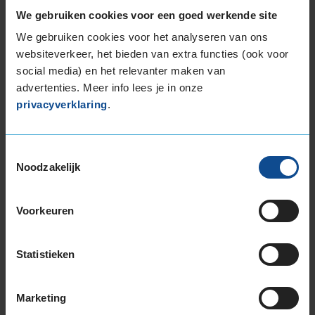
We gebruiken cookies voor een goed werkende site
Wat is een derailleur?
We gebruiken cookies voor het analyseren van ons
Moeten nieuwe blokken en schijfremmen
websiteverkeer, het bieden van extra functies (ook voor
worden ingeremd?
social media) en het relevanter maken van
advertenties. Meer info lees je in onze
Kan ik met elk fietsmerk terecht?
privacyverklaring
.
Locaties
Toestemmingsselectie
In welke steden zit KwikFit E-Bike Service?
Noodzakelijk
Openingstijden
Voorkeuren
Wat zijn de openingstijden van KwikFit E-bike
Statistieken
service?
Marketing
Vervangend Vervoer