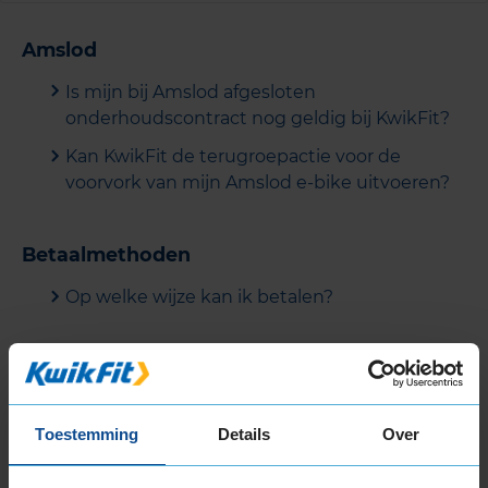
Amslod
Is mijn bij Amslod afgesloten
onderhoudscontract nog geldig bij KwikFit?
Kan KwikFit de terugroepactie voor de
voorvork van mijn Amslod e-bike uitvoeren?
Betaalmethoden
Op welke wijze kan ik betalen?
Fietsbanden
Waarom hebben alle banden dezelfde prijs?
Toestemming
Details
Over
Fietsonderhoud