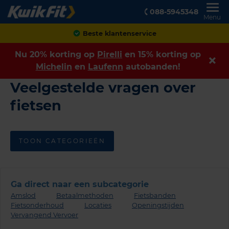
088-5945348
Menu
Beste klantenservice
Nu 20% korting op
Pirelli
en 15% korting op
Michelin
en
Laufenn
autobanden!
Veelgestelde vragen over
fietsen
TOON CATEGORIEËN
Ga direct naar een subcategorie
Amslod
Betaalmethoden
Fietsbanden
Fietsonderhoud
Locaties
Openingstijden
Vervangend Vervoer