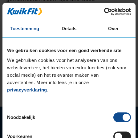
gebalanceerde banden zijn belangrijk voor je
rijcomfort en een lange levensduur van de
banden. Niet-gebalanceerde banden kunnen
trillingen veroorzaken, resulteren in vermoeidheid
Toestemming
Details
Over
van de bestuurder, voortijdige bandenslijtage en
onnodige slijtage van de wielophanging van jouw
We gebruiken cookies voor een goed werkende site
auto.
We gebruiken cookies voor het analyseren van ons
Het ventiel zorgt voor de luchtdichtheid van de
websiteverkeer, het bieden van extra functies (ook voor
band. Bij gebruik van de band neemt de kwaliteit
social media) en het relevanter maken van
af door veroudering en uitdroging. Bij het
advertenties. Meer info lees je in onze
monteren van banden is het vervangen van de
privacyverklaring
.
ventielen daarom noodzakelijk.
Toestemmingsselectie
Noodzakelijk
Autoservice
Autobanden
Bandenwissel
Voorkeuren