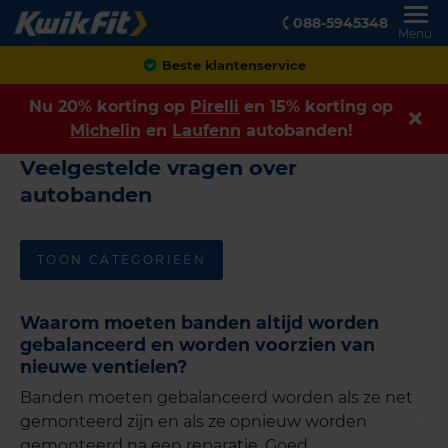
088-5945348
Menu
Beste klantenservice
Nu 20% korting op
Pirelli
en 15% korting op
Michelin
en
Laufenn
autobanden!
Veelgestelde vragen over
autobanden
TOON CATEGORIEËN
Waarom moeten banden altijd worden
gebalanceerd en worden voorzien van
nieuwe ventielen?
Banden moeten gebalanceerd worden als ze net
gemonteerd zijn en als ze opnieuw worden
gemonteerd na een reparatie. Goed