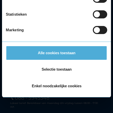
Onderhoud
APK
Statistieken
Accu
Airco
Autoruitschade
Marketing
Distributieriem
Velgen
Alle autoservices
Alle cookies toestaan
Klantenservice
Meer KwikFit
Selectie toestaan
Facebook
Youtube
Instagram
Tiktok
Enkel noodzakelijke cookies
Klantenservice
088 - 5945348
Lokaal tarief. Bereikbaar van maandag t/m vrijdag tussen 08.00 - 17.30
uur.