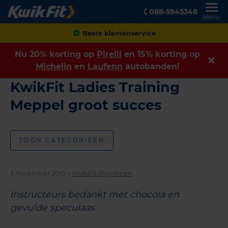
088-5945348
Menu
Beste klantenservice
Nu 20% korting op
Pirelli
en 15% korting op
Michelin
en
Laufenn
autobanden!
KwikFit Ladies Training
Meppel groot succes
TOON CATEGORIEËN
-
3 november 2015
KwikFit Algemeen
Instructeurs bedankt met chocola en
gevulde speculaas