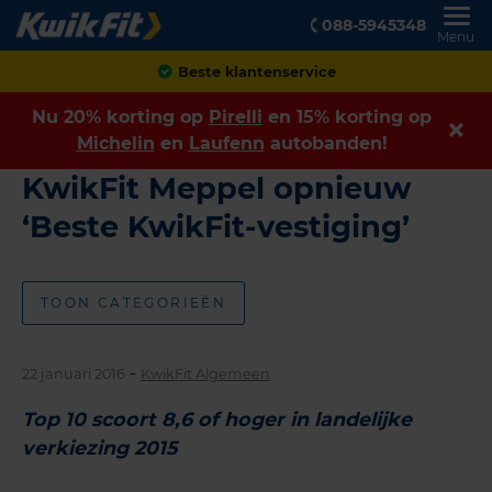
088-5945348
Menu
Beste klantenservice
Nu 20% korting op
Pirelli
en 15% korting op
Michelin
en
Laufenn
autobanden!
KwikFit Meppel opnieuw
‘Beste KwikFit-vestiging’
TOON CATEGORIEËN
-
22 januari 2016
KwikFit Algemeen
Top 10 scoort 8,6 of hoger in landelijke
verkiezing 2015