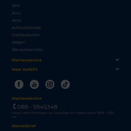
APK
Accu
Airco
Autoruitschade
Distributieriem
Velgen
Alle autoservices
Klantenservice
Meer KwikFit
Facebook
Youtube
Instagram
Tiktok
Klantenservice
088 - 5945348
Lokaal tarief. Bereikbaar van maandag t/m vrijdag tussen 08.00 - 17.30
uur.
Nieuwsbrief