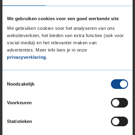
We gebruiken cookies voor een goed werkende site
We gebruiken cookies voor het analyseren van ons
websiteverkeer, het bieden van extra functies (ook voor
social media) en het relevanter maken van
advertenties. Meer info lees je in onze
privacyverklaring
.
Landelijke samenwerking met alle ROC-
opleidingen
Toestemmingsselectie
Noodzakelijk
Als erkend leerbedrijf werkt KwikFit samen met
alle ROC’s in Nederland die de BBL-opleiding
(Beroepsbegeleidende leerweg) autotechnicus
Voorkeuren
niveau 2 verzorgen. De leerlingen gaan het
praktijkdeel van de BBL-opleiding volgen bij één
van de 180 KwikFit vestigingen en krijgen
Statistieken
bovendien nog extra praktijkonderwijs in de