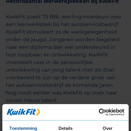
Recordaantal leerwerkplekken bij KwikFit
KwikFit zoekt 75 BBL leerling monteurs voor
een leerwerkplek bij het autoservicebedrijf.
KwikFit stimuleert zo de werkgelegenheid
onder de jeugd. Jongeren worden begeleid
naar een diploma dan wel ondersteund in
hun loopbaan en ontwikkeling. KwikFit
investeert veel in de persoonlijke
ontwikkeling van jong talent met als doel
voorbereid te zijn op de verdere groei van
het autoservicebedrijf de komende jaren.
Nog nooit eerder was KwikFit op zoek naar
zoveel nieuw talent.
Toestemming
Details
Over