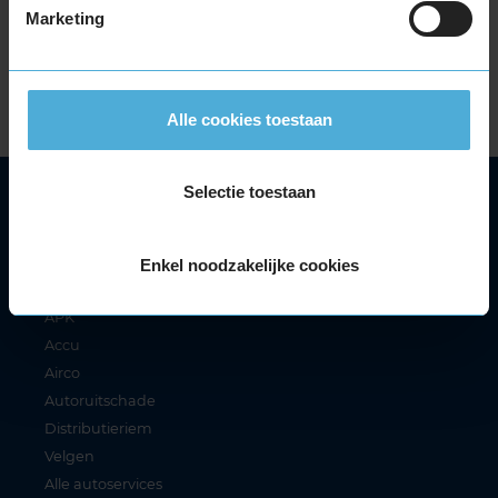
KwikFit Academy in Harderwijk.
Marketing
Interesse in een leerwerkplek bij KwikFit? Kijk dan
voor meer informatie op
werkenbijkwikfit.nl
.
Alle cookies toestaan
Selectie toestaan
Autoservice
Autobanden
Bandenwissel
Enkel noodzakelijke cookies
Onderhoud
APK
Accu
Airco
Autoruitschade
Distributieriem
Velgen
Alle autoservices