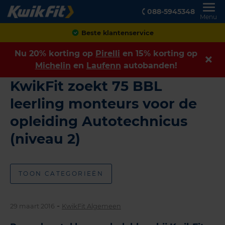
088-5945348
Menu
Beste klantenservice
Nu 20% korting op
Pirelli
en 15% korting op
Michelin
en
Laufenn
autobanden!
KwikFit zoekt 75 BBL
leerling monteurs voor de
opleiding Autotechnicus
(niveau 2)
TOON CATEGORIEËN
-
29 maart 2016
KwikFit Algemeen