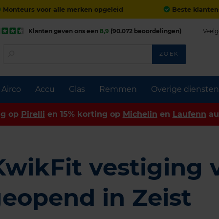
Monteurs voor alle merken opgeleid
Beste klanten
Klanten geven ons een
8,9
(90.072 beoordelingen)
Veelg
ZOEK
Airco
Accu
Glas
Remmen
Overige diensten
ng op
Pirelli
en 15% korting op
Michelin
en
Laufenn
au
wikFit vestiging 
eopend in Zeist