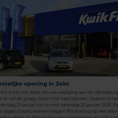
estelijke opening in Zeist
kFit is blij met deze nieuwe vestiging aan de Dijnselburg
st en wil dit graag vieren met haar klanten. Daarom is he
derdag 21 januari tot en met zaterdag 23 januari 2016. E
e dagen 5 euro, klanten krijgen 35% korting op een klein
erhoudsbeurt, 50% korting op ruitenwissers en 20% kort