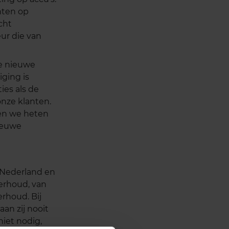
anten op
cht
ur die van
de nieuwe
ging is
ies als de
nze klanten.
en we heten
ieuwe
 Nederland en
erhoud, van
rhoud. Bij
aan zij nooit
niet nodig,