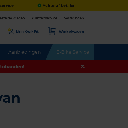
service
Achteraf betalen
estelde vragen
Klantenservice
Vestigingen
Mijn KwikFit
Winkelwagen
Aanbiedingen
E-Bike Service
tobanden!
van