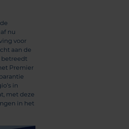
 de
naf nu
ving voor
echt aan de
 betreedt
het Premier
parantie
io’s in
at, met deze
ingen in het