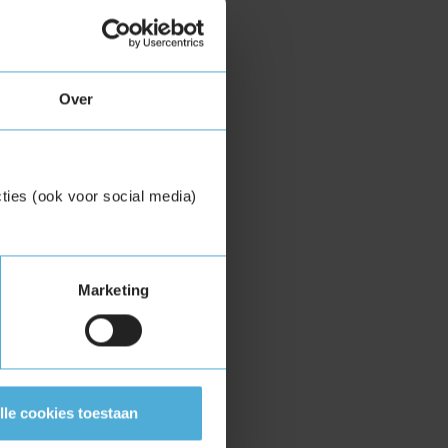
ngepland
atuur voor het
beschikt de
lounge ruimte
Over
 vrij zicht op
onteur mee te
eist geopend van
ties (ook voor social media)
Marketing
lle cookies toestaan