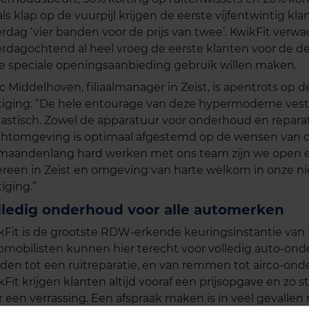
als klap op de vuurpijl krijgen de eerste vijfentwintig kl
erdag ‘vier banden voor de prijs van twee’. KwikFit verwa
erdagochtend al heel vroeg de eerste klanten voor de de
e speciale openingsaanbieding gebruik willen maken.
c Middelhoven, filiaalmanager in Zeist, is apentrots op 
tiging: “De hele entourage van deze hypermoderne vesti
tastisch. Zowel de apparatuur voor onderhoud en reparat
htomgeving is optimaal afgestemd op de wensen van o
maandenlang hard werken met ons team zijn we open 
ereen in Zeist en omgeving van harte welkom in onze n
iging.”
lledig onderhoud voor alle automerken
kFit is de grootste RDW-erkende keuringsinstantie van
omobilisten kunnen hier terecht voor volledig auto-ond
den tot een ruitreparatie, en van remmen tot airco-onde
Fit krijgen klanten altijd vooraf een prijsopgave en zo st
r een verrassing. Een afspraak maken is in veel gevallen 