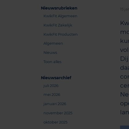
Nieuwsrubrieken
15 ja
KwikFit Algemeen
Kw
KwikFit Zakelijk
mo
KwikFit Producten
ku
Algemeen
vo
Nieuws
Di
Toon alles
da
co
Nieuwsarchief
cen
juli 2026
Ne
mei 2026
op
januari 2026
lan
november 2025
oktober 2025