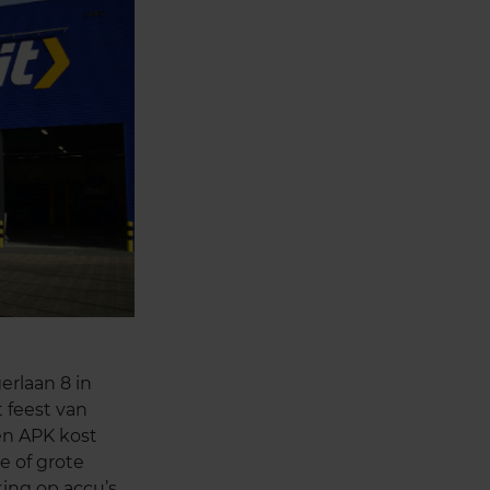
erlaan 8 in
t feest van
en APK kost
e of grote
ing op accu’s.