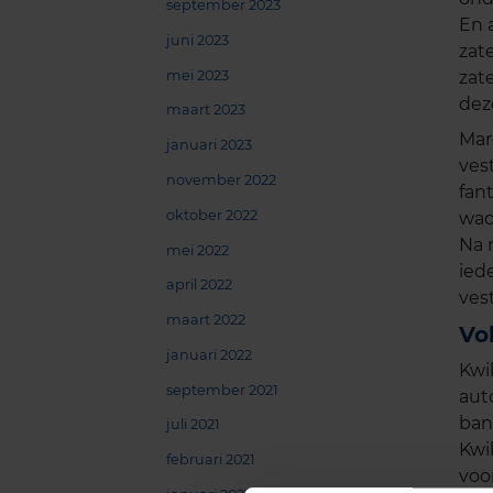
september 2023
En 
juni 2023
zat
zat
mei 2023
dez
maart 2023
Mar
januari 2023
ves
november 2022
fan
oktober 2022
wac
Na 
mei 2022
ied
april 2022
vest
maart 2022
Vo
januari 2022
Kwi
september 2021
aut
ban
juli 2021
Kwik
februari 2021
voo