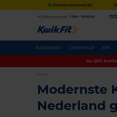
Klanttevredenheid 8,9
Wij helpen je graag.
088 - 5945348
Autobanden
Onderhoud
APK
Nu 20% korti
Home
Modernste K
Nederland g