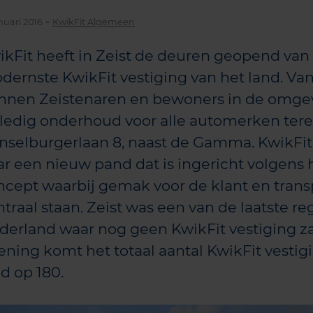
-
nuari 2016
KwikFit Algemeen
ikFit heeft in Zeist de deuren geopend van
dernste KwikFit vestiging van het land. Va
nnen Zeistenaren en bewoners in de omge
lledig onderhoud voor alle automerken ter
jnselburgerlaan 8, naast de Gamma. KwikFit
ar een nieuw pand dat is ingericht volgens 
ncept waarbij gemak voor de klant en trans
traal staan. Zeist was een van de laatste reg
derland waar nog geen KwikFit vestiging z
ening komt het totaal aantal KwikFit vestig
d op 180.