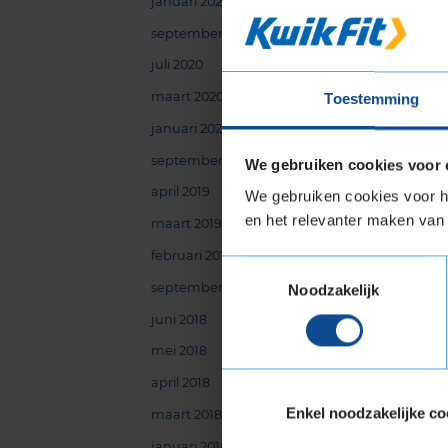
januari 2021
maa
wor
september 2020
uit
juli 2020
Pre
maart 2020
Toestemming
met
de 
januari 2020
kij
september 2019
We gebruiken cookies voor 
maa
april 2019
We gebruiken cookies voor he
en het relevanter maken van 
maart 2019
februari 2019
Toestemmingsselectie
september 2018
Noodzakelijk
juni 2018
mei 2018
april 2018
Enkel noodzakelijke co
maart 2018
januari 2018