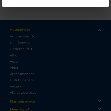
Autoservice
Autobanden
Bandenwissel
Onderhoud
APK
Accu
Airco
Autoruitschade
Distributieriem
Velgen
Alle autoservices
Klantenservice
Meer KwikFit