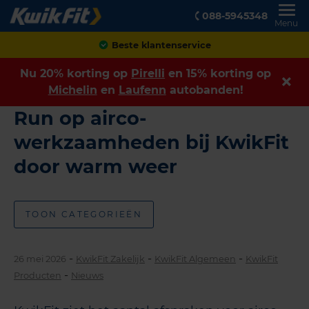
088-5945348
Menu
Beste klantenservice
Nu 20% korting op
Pirelli
en 15% korting op
Michelin
en
Laufenn
autobanden!
Run op airco-
werkzaamheden bij KwikFit
door warm weer
TOON CATEGORIEËN
-
-
-
26 mei 2026
KwikFit Zakelijk
KwikFit Algemeen
KwikFit
-
Producten
Nieuws