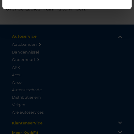
fit.nl/ladiestraining
. Hier is ook meer informatie
over de Ladies Training te vinden.
Autoservice
Autobanden
Bandenwissel
Onderhoud
APK
Accu
Airco
Autoruitschade
Distributieriem
Velgen
Alle autoservices
Klantenservice
Meer KwikFit