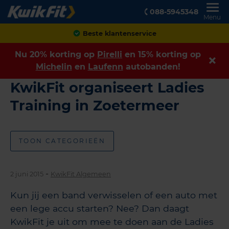
088-5945348
Menu
Beste klantenservice
Nu 20% korting op
Pirelli
en 15% korting op
Michelin
en
Laufenn
autobanden!
KwikFit organiseert Ladies
Training in Zoetermeer
TOON CATEGORIEËN
-
2 juni 2015
KwikFit Algemeen
Kun jij een band verwisselen of een auto met
een lege accu starten? Nee? Dan daagt
KwikFit je uit om mee te doen aan de Ladies