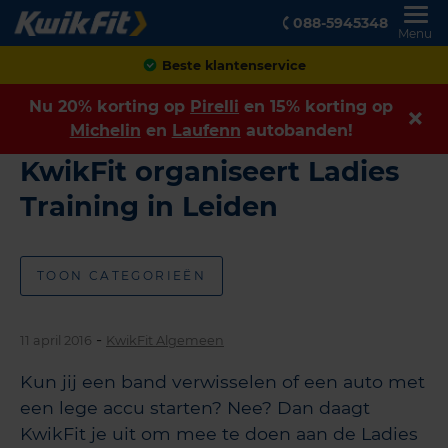
088-5945348
Menu
Beste klantenservice
Nu 20% korting op
Pirelli
en 15% korting op
Michelin
en
Laufenn
autobanden!
KwikFit organiseert Ladies
Training in Leiden
TOON CATEGORIEËN
-
11 april 2016
KwikFit Algemeen
Kun jij een band verwisselen of een auto met
een lege accu starten? Nee? Dan daagt
KwikFit je uit om mee te doen aan de Ladies