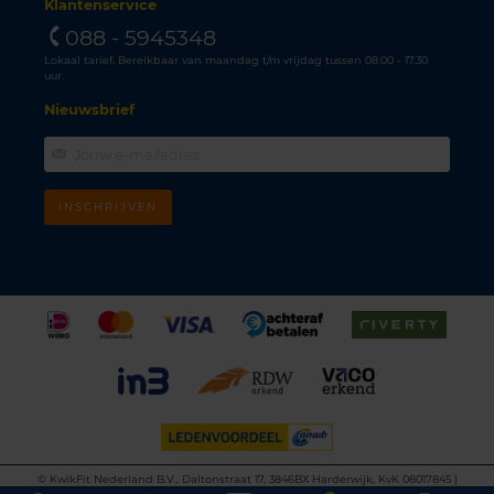
Klantenservice
088 - 5945348
Lokaal tarief. Bereikbaar van maandag t/m vrijdag tussen 08.00 - 17.30
uur.
Nieuwsbrief
INSCHRIJVEN
©
KwikFit Nederland B.V., Daltonstraat 17, 3846BX Harderwijk, KvK 08017845 |