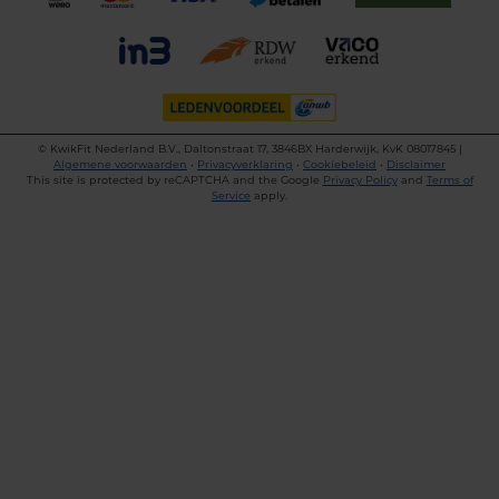
©
KwikFit Nederland B.V., Daltonstraat 17, 3846BX Harderwijk, KvK 08017845 |
Algemene voorwaarden
•
Privacyverklaring
•
Cookiebeleid
•
Disclaimer
This site is protected by reCAPTCHA and the Google
Privacy Policy
and
Terms of
Service
apply.