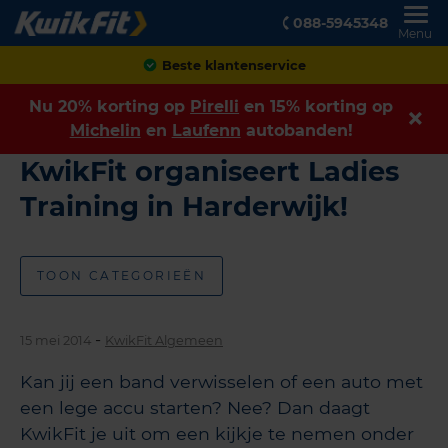
088-5945348
Menu
Beste klantenservice
Nu 20% korting op
Pirelli
en 15% korting op
Michelin
en
Laufenn
autobanden!
KwikFit organiseert Ladies
Training in Harderwijk!
TOON CATEGORIEËN
-
15 mei 2014
KwikFit Algemeen
Kan jij een band verwisselen of een auto met
een lege accu starten? Nee? Dan daagt
KwikFit je uit om een kijkje te nemen onder