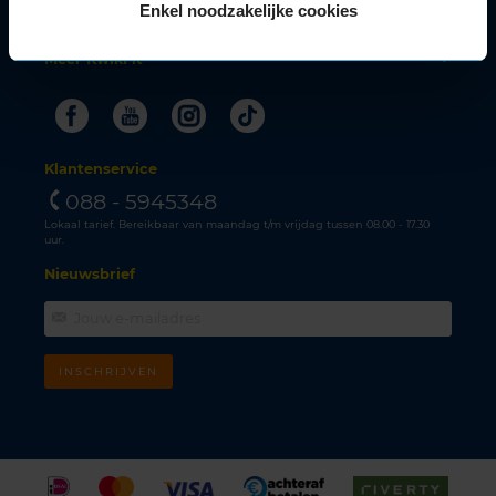
Enkel noodzakelijke cookies
Klantenservice
Meer KwikFit
Facebook
Youtube
Instagram
Tiktok
Klantenservice
088 - 5945348
Lokaal tarief. Bereikbaar van maandag t/m vrijdag tussen 08.00 - 17.30
uur.
Nieuwsbrief
INSCHRIJVEN