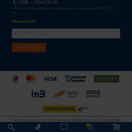
088 - 5945348
Lokaal tarief. Bereikbaar van maandag t/m vrijdag tussen 08.00 - 17.30
uur.
Nieuwsbrief
INSCHRIJVEN
©
KwikFit Nederland B.V., Daltonstraat 17, 3846BX Harderwijk, KvK 08017845 |
Algemene voorwaarden
•
Privacyverklaring
•
Cookiebeleid
•
Disclaimer
This site is protected by reCAPTCHA and the Google
Privacy Policy
and
Terms of