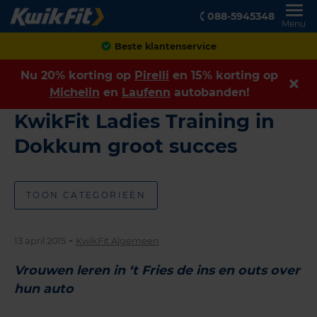
088-5945348
Menu
Beste klantenservice
Nu 20% korting op
Pirelli
en 15% korting op
Michelin
en
Laufenn
autobanden!
KwikFit Ladies Training in
Dokkum groot succes
TOON CATEGORIEËN
-
13 april 2015
KwikFit Algemeen
Vrouwen leren in ‘t Fries de ins en outs over
hun auto