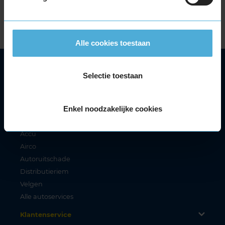
exclusieve korting op de opslag van zomerbanden
en/of velgen en het uitlijnen van de auto.
Alle cookies toestaan
Autoservice
Selectie toestaan
Autobanden
Bandenwissel
Enkel noodzakelijke cookies
Onderhoud
APK
Accu
Airco
Autoruitschade
Distributieriem
Velgen
Alle autoservices
Klantenservice