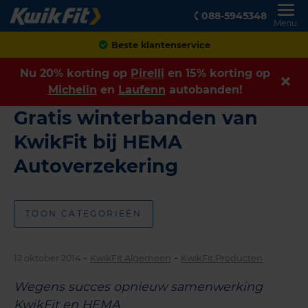
088-5945348
Menu
Beste klantenservice
Nu 20% korting op
Pirelli
en 15% korting op
Michelin
en
Laufenn
autobanden!
Gratis winterbanden van
KwikFit bij HEMA
Autoverzekering
TOON CATEGORIEËN
-
-
12 oktober 2014
KwikFit Algemeen
KwikFit Producten
Wegens succes opnieuw samenwerking
KwikFit en HEMA