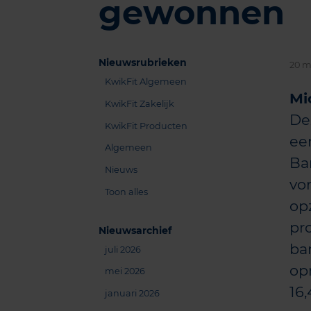
gewonnen
Nieuwsrubrieken
20 m
KwikFit Algemeen
Mi
KwikFit Zakelijk
De
KwikFit Producten
een
Algemeen
Ba
Nieuws
vo
Toon alles
op
pro
Nieuwsarchief
ba
juli 2026
op
mei 2026
16
januari 2026