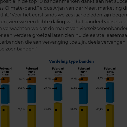
positie in de top 10 bandenmerken dankt aan het succ
ss Climate-band,” aldus Arjan van der Meer, marketing d
kFit. “Voor het eerst sinds we zes jaar geleden zijn beg
en, zien we een lichte daling van het aandeel vierseiz
h verwachten we dat de markt van vierseizoenenbanden
r een verdere groei zal laten zien nu de eerste leasema
terbanden die aan vervanging toe zijn, deels vervangen
rseizoenbanden.”