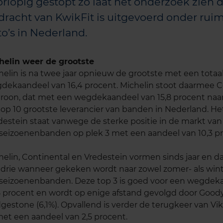
rlopig gestopt zo laat het onderzoek zien d
dracht van KwikFit is uitgevoerd onder rui
to’s in Nederland.
helin weer de grootste
helin is na twee jaar opnieuw de grootste met een totaa
dekaandeel van 16,4 procent. Michelin stoot daarmee C
troon, dat met een wegdekaandeel van 15,8 procent naar 
top 10 grootste leverancier van banden in Nederland. H
destein staat vanwege de sterke positie in de markt van
rseizoenenbanden op plek 3 met een aandeel van 10,3 pr
helin, Continental en Vredestein vormen sinds jaar en 
 drie wanneer gekeken wordt naar zowel zomer- als winte
rseizoenenbanden. Deze top 3 is goed voor een wegdek
5 procent en wordt op enige afstand gevolgd door Goody
dgestone (6,1%). Opvallend is verder de terugkeer van Vik
met een aandeel van 2,5 procent.