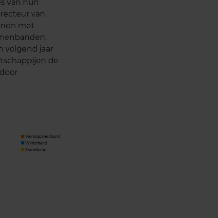
es van hun
irecteur van
onnen met
oenenbanden.
 volgend jaar
atschappijen de
 door