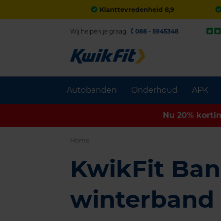
Klanttevredenheid 8,9
Wij helpen je graag.
088 - 5945348
Autobanden
Onderhoud
APK
Nu 20% korti
Home
KwikFit Ban
winterband 