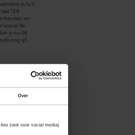
 aandeel auto’s
aar 13,8
nterbanden en
s vooral de
en is nu 58
zelfs nog 65
Over
ties (ook voor social media)