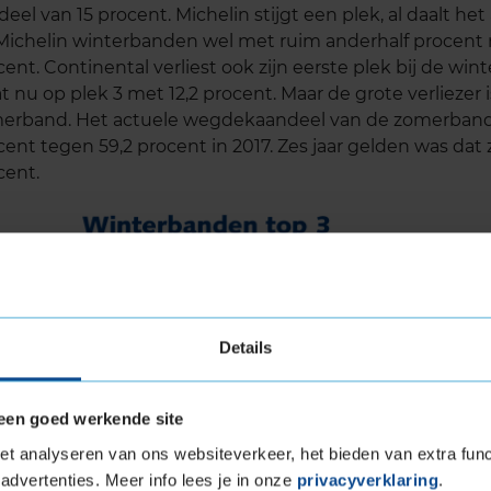
eel van 15 procent. Michelin stijgt een plek, al daalt het
Michelin winterbanden wel met ruim anderhalf procent n
cent. Continental verliest ook zijn eerste plek bij de wi
t nu op plek 3 met 12,2 procent. Maar de grote verliezer i
erband. Het actuele wegdekaandeel van de zomerband
cent tegen 59,2 procent in 2017. Zes jaar gelden was dat 
cent.
Details
een goed werkende site
t analyseren van ons websiteverkeer, het bieden van extra func
advertenties. Meer info lees je in onze
privacyverklaring
.