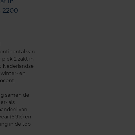
at in
m 2200
l
ontinental van
plek 2 zakt in
et Nederlandse
 winter- en
ocent.
dag samen de
r- als
aandeel van
ear (6,9%) en
ing in de top