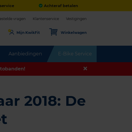
service
Achteraf betalen
estelde vragen
Klantenservice
Vestigingen
Mijn KwikFit
Winkelwagen
Aanbiedingen
E-Bike Service
tobanden!
ar 2018: De
t