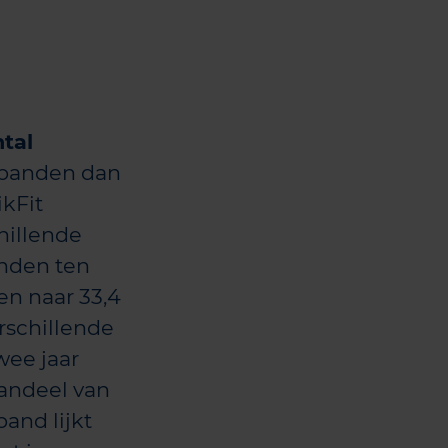
tal
rbanden dan
ikFit
hillende
anden ten
en naar 33,4
erschillende
wee jaar
andeel van
and lijkt