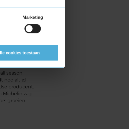
Marketing
lle cookies toestaan
nbanden, dat is
 de eerste
all season
t nog altijd
dse producent.
 Michelin zag
ors groeien