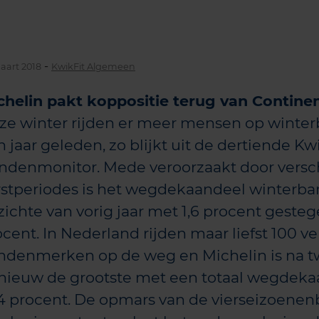
-
aart 2018
KwikFit Algemeen
chelin pakt koppositie terug van Continen
ze winter rijden er meer mensen op winte
 jaar geleden, zo blijkt uit de dertiende Kw
ndenmonitor. Mede veroorzaakt door versc
rstperiodes is het wegdekaandeel winterb
zichte van vorig jaar met 1,6 procent gesteg
cent. In Nederland rijden maar liefst 100 v
ndenmerken op de weg en Michelin is na t
nieuw de grootste met een totaal wegdeka
,4 procent. De opmars van de vierseizoenenb