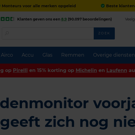
Monteurs voor alle merken opgeleid
Beste klanten
Klanten geven ons een
8,9
(90.097 beoordelingen)
Veelg
ZOEK
Airco
Accu
Glas
Remmen
Overige diensten
ng op
Pirelli
en 15% korting op
Michelin
en
Laufenn
au
denmonitor voorja
geeft zich nog nie