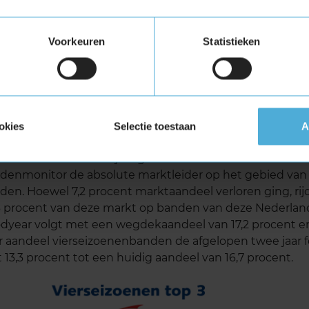
Voorkeuren
Statistieken
kt vierseizoenenbanden groeit niet verder
okies
Selectie toestaan
A
 de Nederlandse auto’s rijdt 8,7 procent op vierseizoene
 iets minder dan een jaar geleden. Vredestein is al sinds
denmonitor de absolute marktleider op het gebied van 
den. Hoewel 7,2 procent marktaandeel verloren ging, rijd
6 procent van deze markt op banden van deze Nederlan
dyear volgt met een wegdekaandeel van 17,2 procent en
r aandeel vierseizoenenbanden de afgelopen twee jaar f
 13,3 procent tot een huidig aandeel van 16,7 procent.