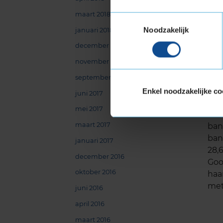
maart 2018
Toestemmingsselectie
Noodzakelijk
januari 2018
december 2017
november 2017
september 2017
Mar
Enkel noodzakelijke co
juni 2017
Van
mei 2017
net
maart 2017
ban
ban
januari 2017
28,
december 2016
Goo
oktober 2016
haa
met
juni 2016
april 2016
maart 2016