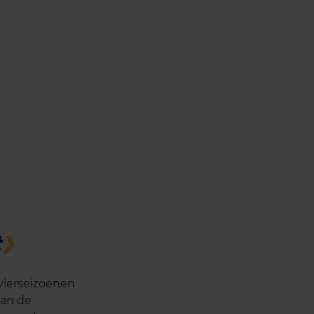
vierseizoenen
van de