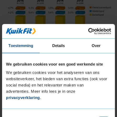
Toestemming
Details
Over
We gebruiken cookies voor een goed werkende site
We gebruiken cookies voor het analyseren van ons
“KwikFit verwacht dat de populariteit van de 4-
websiteverkeer, het bieden van extra functies (ook voor
seizoenenband nog flink zal toenemen.
social media) en het relevanter maken van
Belangrijke oorzaak hiervan is het uitblijven van
advertenties. Meer info lees je in onze
strenge winters,” aldus Arjan van der Meer,
privacyverklaring
.
marketing directeur van KwikFit. “We zien ook dat
steeds meer bandenfabrikanten een 4-
seizoenenband in hun assortiment opnemen.”
Toestemmingsselectie