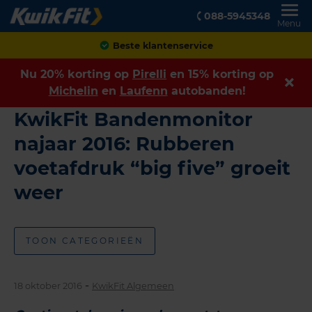
088-5945348
Menu
Beste klantenservice
Nu 20% korting op
Pirelli
en 15% korting op
Michelin
en
Laufenn
autobanden!
KwikFit Bandenmonitor
najaar 2016: Rubberen
voetafdruk “big five” groeit
weer
TOON CATEGORIEËN
-
18 oktober 2016
KwikFit Algemeen