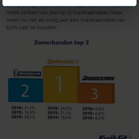
compleet gemaakt door Bridgestone. Het Japanse
merk verloor vier jaar op rij marktaandeel, maar
weet nu net als vorig jaar een marktaandeel van
6,6% vast te houden.