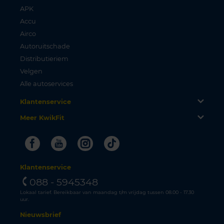
APK
Accu
Airco
Autoruitschade
Distributieriem
Velgen
Alle autoservices
Klantenservice
Meer KwikFit
Facebook
Youtube
Instagram
Tiktok
Klantenservice
088 - 5945348
Lokaal tarief. Bereikbaar van maandag t/m vrijdag tussen 08.00 - 17.30
uur.
Nieuwsbrief