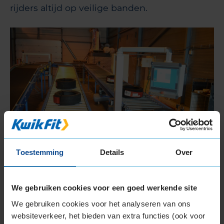
rijders altijd op veilige banden.
Toestemming
Details
Over
Uniek
We gebruiken cookies voor een goed werkende site
De KwikFit profielscanners zijn speciaal voor
KwikFit Nederland ontwikkeld en zijn uniek in de
We gebruiken cookies voor het analyseren van ons
wereld. Onderzoek heeft aangetoond dat met
websiteverkeer, het bieden van extra functies (ook voor