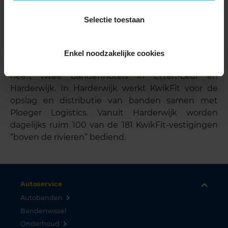
2,8 miljoen automobilisten in Nederland wisselen
Selectie toestaan
tweemaal per jaar hun banden. De wisselperiode
vergt een enorme logistieke operatie. Tijdens de
wisselperiode vóór en na de winter verplaatst
Enkel noodzakelijke cookies
KwikFit meer dan 2 miljoen autobanden. KwikFit
heeft twee bandenhotels in Etten-Leur en
Harderwijk. In Harderwijk werkt KwikFit voor de
opslag en distributie van banden samen met
Ploeger Logistics. Vanuit Harderwijk worden
dagelijks ruim 100 van de 181 KwikFit-vestigingen
“boven de rivieren” bediend.
Autoservice
Autobanden
Bandenwissel
Onderhoud