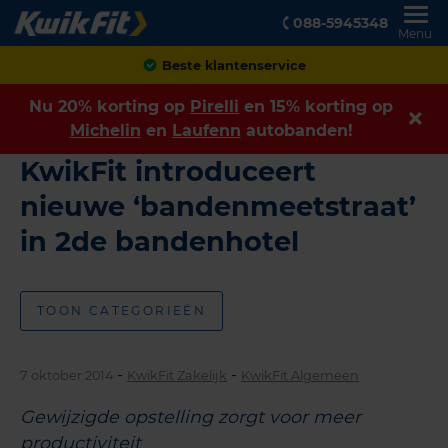
088-5945348
Menu
Beste klantenservice
Nu 20% korting op
Pirelli
en 15% korting op
Michelin
en
Laufenn
autobanden!
KwikFit introduceert
nieuwe ‘bandenmeetstraat’
in 2de bandenhotel
TOON CATEGORIEËN
-
-
7 oktober 2014
KwikFit Zakelijk
KwikFit Algemeen
Gewijzigde opstelling zorgt voor meer
productiviteit