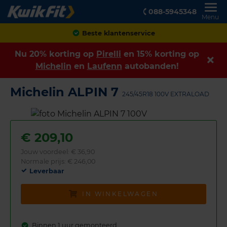
088-5945348
Menu
Achteraf betalen
Nu 20% korting op
Pirelli
en 15% korting op
Michelin
en
Laufenn
autobanden!
Michelin ALPIN 7
245/45R18 100V EXTRALOAD
€
209,10
Jouw voordeel:
€ 36,90
Normale prijs: € 246,00
Leverbaar
IN WINKELWAGEN
Binnen 1 uur gemonteerd