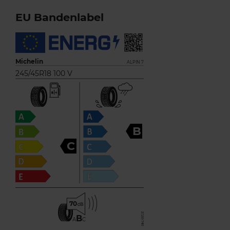
EU Bandenlabel
Michelin
ALPIN 7
245/45R18 100 V
B
C
70
B
A
C