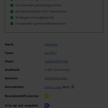
12 maanden productgarantie
Achteraf betalen of in 3 termijnen
30 dagen omruilgarantie
3 maanden gratis herbalanceren
Merk:
Michelin
Type:
ALPIN 7
Maat:
245/45 R18 100V
Snelheid:
V (t/m 240 km/u)
Seizoen:
Winterbanden
Kenmerken:
Extra Load
,
,
Brandstofefficiëntie:
C
Grip op nat wegdek:
B