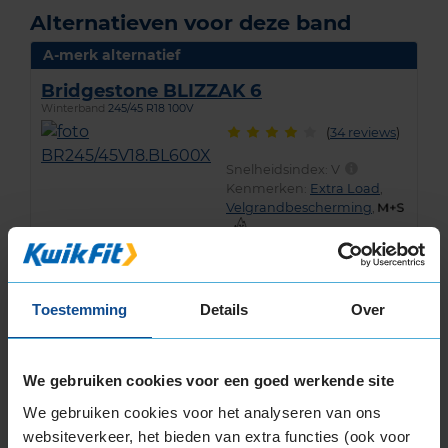
Alternatieven voor deze band
A-merk alternatief
Bridgestone BLIZZAK 6
Winterband
245/45 R18 100V
(
34 reviews
)
Snelheidsindex:
V
Kenmerken:
Extra Load
,
Velgrandbescherming
,
,
70dB
C
B
€ 246,00
Toestemming
Details
Over
KIES
We gebruiken cookies voor een goed werkende site
We gebruiken cookies voor het analyseren van ons
A-merk alternatief
websiteverkeer, het bieden van extra functies (ook voor