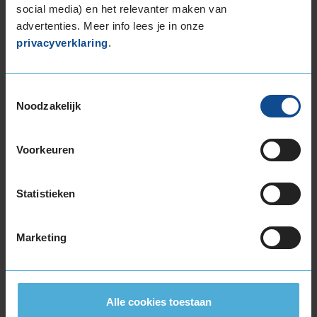
Pirelli P ZERO WINTER 2
social media) en het relevanter maken van
Winterband
245/45 R18 100V
advertenties. Meer info lees je in onze
(
7 reviews
)
privacyverklaring
.
Snelheidsindex:
V
Kenmerken:
Extra Load
,
Toestemmingsselectie
Velgrandbescherming
,
,
Noodzakelijk
71dB
C
A
Voorkeuren
€ 190,40
Normale prijs: € 238,00
Statistieken
KIES
Marketing
Alle cookies toestaan
Klantbeoordelingen