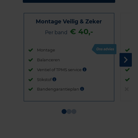
Montage Veilig & Zeker
€ 40,-
Per band
Montage
M
Balanceren
B
Ventiel of TPMS service
Ve
Stikstof
St
Bandengarantieplan
B
Item
1
of