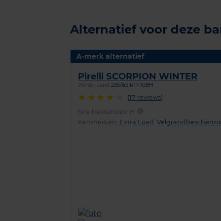
Alternatief voor deze b
A-merk alternatief
Pirelli SCORPION WINTER
Winterband
235/65 R17 108H
(
17 reviews
)
Snelheidsindex:
H
Kenmerken:
Extra Load
,
Velgrandbescherm