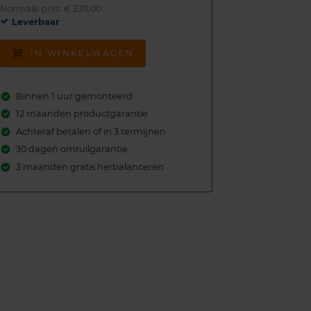
Normale prijs: € 230,00
Leverbaar
IN WINKELWAGEN
Binnen 1 uur gemonteerd
12 maanden productgarantie
Achteraf betalen of in 3 termijnen
30 dagen omruilgarantie
3 maanden gratis herbalanceren