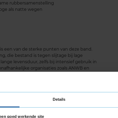
zame rubbersamenstelling
oge als natte wegen
 is een van de sterke punten van deze band.
g, die bestand is tegen slijtage bij lage
nge levensduur, zelfs bij intensief gebruik in
nafhankelijke organisaties zoals ANWB en
resteert als het gaat om kilometerprestatie, wat
 maken zonder in te boeten op veiligheid.
Details
an om hun hogere geluidsniveau, blijft de
eg. Dankzij de geavanceerde lamellenstructuur en
een goed werkende site