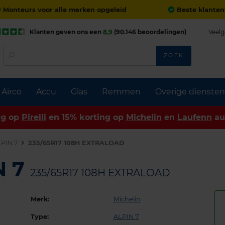
Monteurs voor alle merken opgeleid
Beste klanten
Klanten geven ons een
8,9
(90.146 beoordelingen)
Veelg
ZOEK
Airco
Accu
Glas
Remmen
Overige diensten
ng op
Pirelli
en 15% korting op
Michelin
en
Laufenn
au
PIN 7
235/65R17 108H EXTRALOAD
N 7
235/65R17 108H EXTRALOAD
Merk:
Michelin
Type:
ALPIN 7