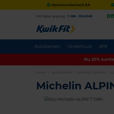
Klanttevredenheid 8,9
Wij helpen je graag.
088 - 5945348
Autobanden
Onderhoud
APK
Nu 20% korti
Home
Autobanden
Michelin banden
AL
Michelin ALPI