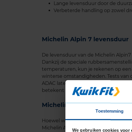
Lange levensduur door de duur
Verbeterde handling op zowel dr
Michelin Alpin 7 levensduur
De levensduur van de Michelin Alpin7
Dankzij de speciale rubbersamenstellin
temperaturen, kun je rekenen op een la
winterse omstandigheden. Tests van o
ADAC laten zien dat de Alpin 7 goed p
betekent dat je meer kilometers kunt
Michelin Alpin 7 geluid
Toestemming
Hoewel winterbanden vaak bekend sta
Michelin Alpin 7 relatief stil op de w
We gebruiken cookies voor 