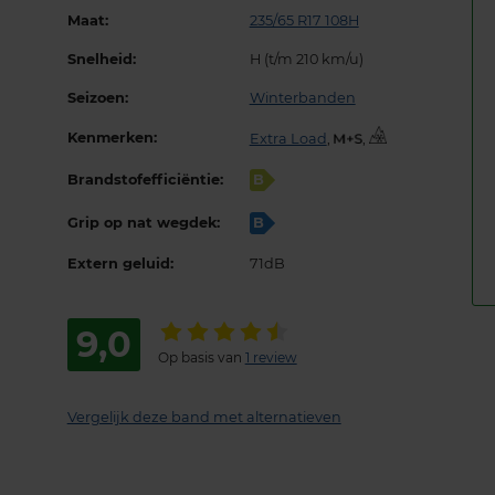
Maat:
235/65 R17 108H
Snelheid:
H (t/m 210 km/u)
Seizoen:
Winterbanden
Kenmerken:
Extra Load
,
,
Brandstofefficiëntie:
B
Grip op nat wegdek:
B
Extern geluid:
71dB
9,0
Op basis van
1 review
Vergelijk deze band met alternatieven