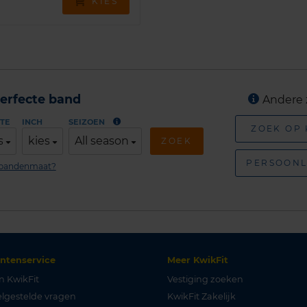
KIES
erfecte band
Andere 
TE
INCH
SEIZOEN
ZOEK OP
s
kies
All season
ZOEK
PERSOONL
n bandenmaat?
antenservice
Meer KwikFit
n KwikFit
Vestiging zoeken
lgestelde vragen
KwikFit Zakelijk