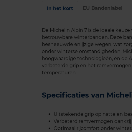
EU Bandenlabel
In het kort
De Michelin Alpin 7 is de ideale keuze
betrouwbare winterbanden. Deze band 
besneeuwde en ijzige wegen, wat zorgt
onder winterse omstandigheden. Miche
hoogwaardige technologieën, en de Alp
verbeterde grip en het remvermogen k
temperaturen.
Specificaties van Miche
Uitstekende grip op natte en b
Verbeterd remvermogen dankzij 
Optimaal rijcomfort onder wint