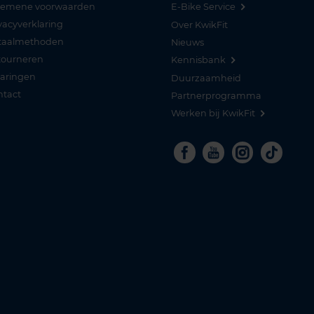
gemene voorwaarden
E-Bike Service
vacyverklaring
Over KwikFit
taalmethoden
Nieuws
tourneren
Kennisbank
varingen
Duurzaamheid
ntact
Partnerprogramma
Werken bij KwikFit
Facebook
Youtube
Instagra
Tikto