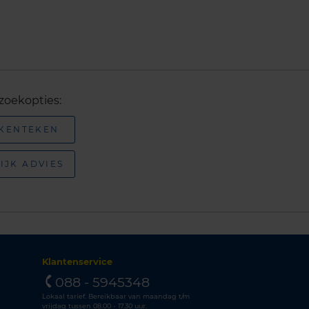
zoekopties:
 KENTEKEN
IJK ADVIES
Klantenservice
088 - 5945348
Lokaal tarief. Bereikbaar van maandag t/m
vrijdag tussen 08.00 - 17.30 uur.