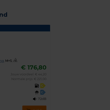
and
ing
,
,
€ 176,80
Jouw voordeel:
€ 44,20
Normale prijs: € 221,00
C
C
72dB