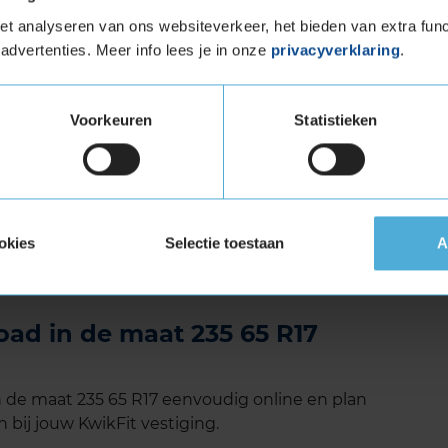
roon wordt het rolgeluid verminderd, wat zorgt
t analyseren van ons websiteverkeer, het bieden van extra func
t is vooral gunstig tijdens lange ritten op
advertenties. Meer info lees je in onze
privacyverklaring
.
baar is.
 uitstekende keuze voor wie op zoek is naar
De band biedt goede grip, remvermogen en
Voorkeuren
Statistieken
, met een lange levensduur en een aangenaam
rouwbare partner voor de koude maanden.
erstevigde band)
tuigen die banden met een hoger
okies
Selectie toestaan
A
vigde banden zijn te herkennen aan het
oad in de maat 235 65 R17
n de maat 235 65 R17 eenvoudig online en plan
 bij jouw KwikFit vestiging.