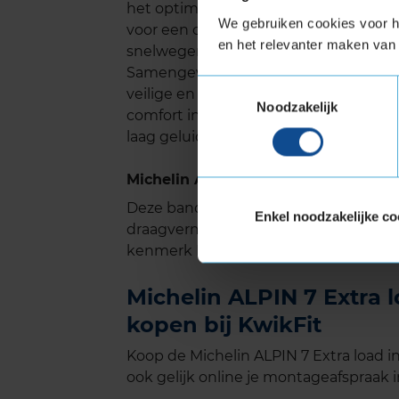
het optimaliseren van het loopvlakpat
We gebruiken cookies voor he
voor een comfortabelere rijervaring. Di
en het relevanter maken van 
snelwegen, waar geluidsreductie merk
Samengevat is de Michelin Alpin 7 een
Toestemmingsselectie
veilige en duurzame winterbanden. 
Noodzakelijk
comfort in winterse omstandigheden
laag geluidsniveau. Kortom, een bet
Michelin ALPIN 7 met Extra Load (v
Deze band is ook geschikt voor voer
Enkel noodzakelijke co
draagvermogen nodig hebben. Verste
kenmerk Extra Load.
Michelin ALPIN 7 Extra l
kopen bij KwikFit
Koop de Michelin ALPIN 7 Extra load i
ook gelijk online je montageafspraak in