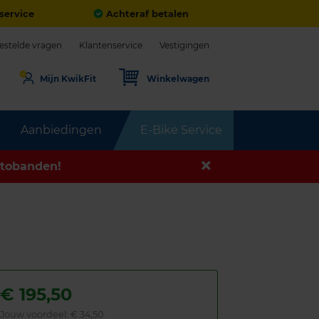
service
Achteraf betalen
estelde vragen
Klantenservice
Vestigingen
Mijn KwikFit
Winkelwagen
Aanbiedingen
E-Bike Service
tobanden!
€
195,50
Jouw voordeel:
€ 34,50