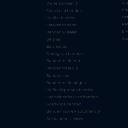
Al
Winterbanden
Pri
Extra Load banden
Be
Runflat banden
Re
Caravanbanden
Er
Banden wisselen
Co
Uitlijnen
Balanceren
Opslag van banden
Bandenmerken
Bandenmaten
Bandenlabel
Bandenmarkeringen
Profieldiepte van banden
Snelheidsindex van banden
Goedkope banden
Banden voor elk automerk
Alle bandenservices