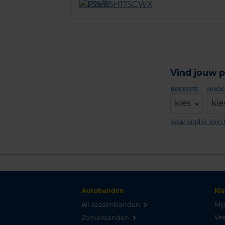
Vind jouw p
BREEDTE
HOOG
kies
kie
Waar vind ik mij
Autobanden
Kl
All-seasonbanden
Mij
Vee
Zomerbanden