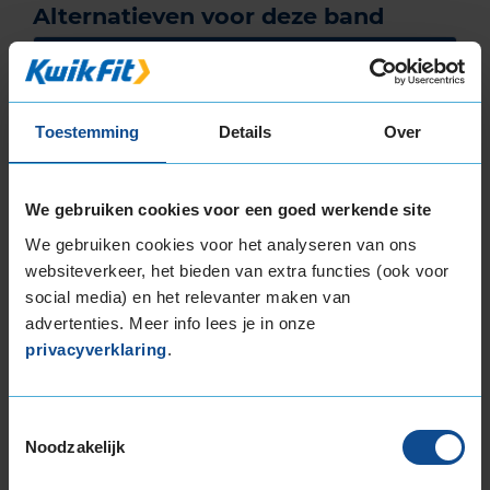
Alternatieven voor deze band
A-merk alternatief
Bridgestone BLIZZAK 6
Winterband
205/50 R17 93V
Toestemming
Details
Over
(
34 reviews
)
Snelheidsindex:
V
Kenmerken:
Extra Load
,
We gebruiken cookies voor een goed werkende site
,
We gebruiken cookies voor het analyseren van ons
70dB
C
B
websiteverkeer, het bieden van extra functies (ook voor
social media) en het relevanter maken van
€ 199,00
advertenties. Meer info lees je in onze
privacyverklaring
.
KIES
Toestemmingsselectie
A-merk alternatief
Noodzakelijk
Pirelli CINTURATO WINTER 3