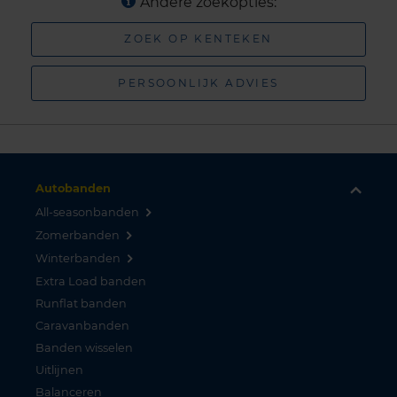
Andere zoekopties:
ZOEK OP KENTEKEN
PERSOONLIJK ADVIES
Autobanden
All-seasonbanden
Zomerbanden
Winterbanden
Extra Load banden
Runflat banden
Caravanbanden
Banden wisselen
Uitlijnen
Balanceren