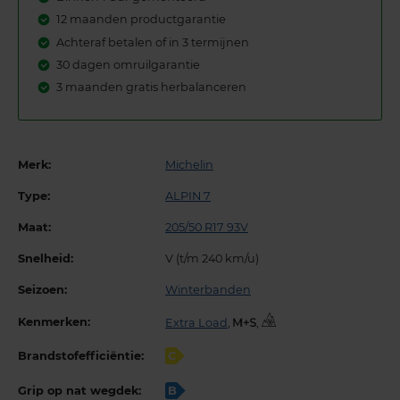
12 maanden productgarantie
Achteraf betalen of in 3 termijnen
30 dagen omruilgarantie
3 maanden gratis herbalanceren
Merk:
Michelin
Type:
ALPIN 7
Maat:
205/50 R17 93V
Snelheid:
V (t/m 240 km/u)
Seizoen:
Winterbanden
Kenmerken:
Extra Load
,
,
Brandstofefficiëntie:
C
Grip op nat wegdek:
B