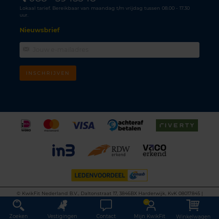
Lokaal tarief. Bereikbaar van maandag t/m vrijdag tussen 08.00 - 17.30
uur.
Nieuwsbrief
INSCHRIJVEN
©
KwikFit Nederland B.V., Daltonstraat 17, 3846BX Harderwijk, KvK 08017845 |
Algemene voorwaarden
•
Privacyverklaring
•
Cookiebeleid
•
Disclaimer
This site is protected by reCAPTCHA and the Google
Privacy Policy
and
Terms of
Service
apply.
Zoeken
Vestigingen
Contact
Mijn KwikFit
Winkelwagen