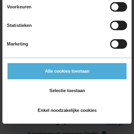
Winterband
205/50 R17 93V
Voorkeuren
(
3 reviews
)
Snelheidsindex:
V
Statistieken
Kenmerken:
Extra Load
,
Velgrandbescherming
,
,
Marketing
72dB
C
B
€ 152,80
Normale prijs: € 191,00
Alle cookies toestaan
KIES
Selectie toestaan
Enkel noodzakelijke cookies
Bandenmontagepakketten
Kies je
bandenmaat omvang (inch)