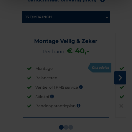
Montage Veilig & Zeker
€ 40,-
Per band
Montage
M
Balanceren
B
Ventiel of TPMS service
Ve
Stikstof
St
Bandengarantieplan
B