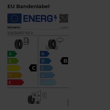
EU Bandenlabel
Michelin
ALPIN 7
205/50R17 93 V
B
C
71
B
A
C