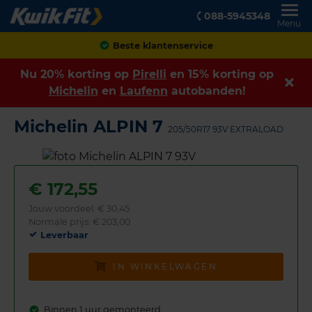
088-5945348
Menu
Achteraf betalen
Nu 20% korting op
Pirelli
en 15% korting op
Michelin
en
Laufenn
autobanden!
Michelin ALPIN 7
205/50R17 93V EXTRALOAD
€
172,55
Jouw voordeel:
€ 30,45
Normale prijs: € 203,00
Leverbaar
IN WINKELWAGEN
Binnen 1 uur gemonteerd