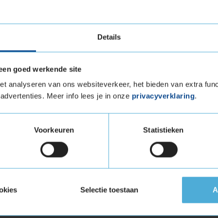
zame rubbersamenstelling
oge als natte wegen
Details
een goed werkende site
t analyseren van ons websiteverkeer, het bieden van extra func
 is een van de sterke punten van deze band.
advertenties. Meer info lees je in onze
privacyverklaring
.
g, die bestand is tegen slijtage bij lage
nge levensduur, zelfs bij intensief gebruik in
nafhankelijke organisaties zoals ANWB en
Voorkeuren
Statistieken
resteert als het gaat om kilometerprestatie, wat
 maken zonder in te boeten op veiligheid.
okies
Selectie toestaan
A
an om hun hogere geluidsniveau, blijft de
eg. Dankzij de geavanceerde lamellenstructuur en