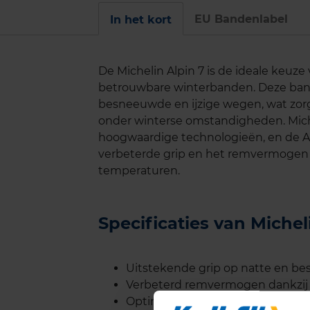
EU Bandenlabel
In het kort
De Michelin Alpin 7 is de ideale keuze
betrouwbare winterbanden. Deze band 
besneeuwde en ijzige wegen, wat zorgt
onder winterse omstandigheden. Miche
hoogwaardige technologieën, en de Alp
verbeterde grip en het remvermogen k
temperaturen.
Specificaties van Miche
Uitstekende grip op natte en b
Verbeterd remvermogen dankzij 
Optimaal rijcomfort onder wint