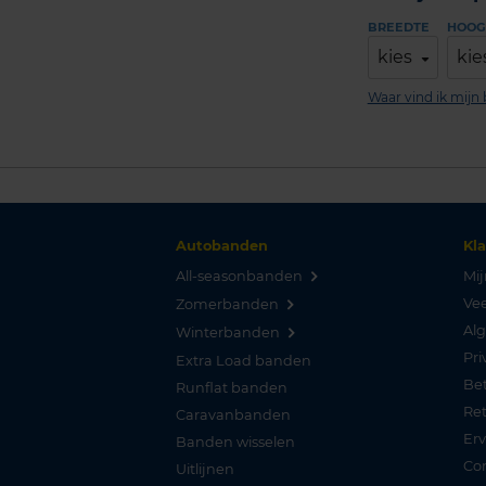
BREEDTE
HOOG
kies
kie
Waar vind ik mij
Autobanden
Kl
All-seasonbanden
Mij
Vee
Zomerbanden
Al
Winterbanden
Pri
Extra Load banden
Be
Runflat banden
Re
Caravanbanden
Er
Banden wisselen
Co
Uitlijnen