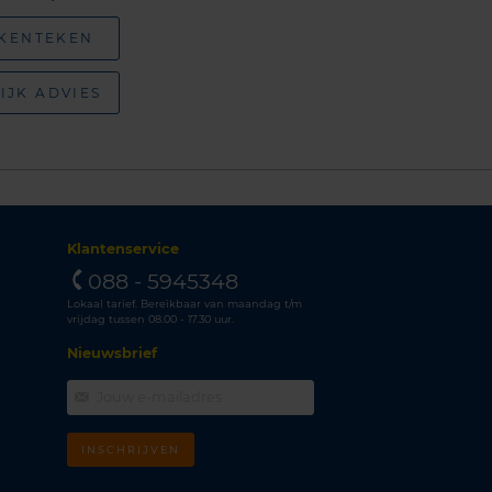
 KENTEKEN
IJK ADVIES
Klantenservice
088 - 5945348
Lokaal tarief. Bereikbaar van maandag t/m
vrijdag tussen 08.00 - 17.30 uur.
Nieuwsbrief
INSCHRIJVEN