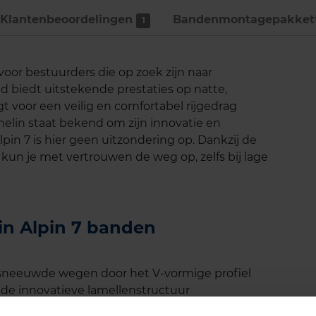
Klantenbeoordelingen
Bandenmontage­pakket
1
 voor bestuurders die op zoek zijn naar
biedt uitstekende prestaties op natte,
 voor een veilig en comfortabel rijgedrag
lin staat bekend om zijn innovatie en
in 7 is hier geen uitzondering op. Dankzij de
un je met vertrouwen de weg op, zelfs bij lage
lin Alpin 7 banden
esneeuwde wegen door het V-vormige profiel
de innovatieve lamellenstructuur
erse omstandigheden