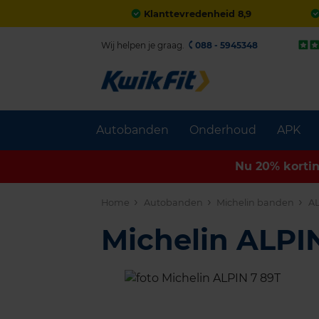
Klanttevredenheid 8,9
Wij helpen je graag.
088 - 5945348
Autobanden
Onderhoud
APK
Nu 20% korti
Home
Autobanden
Michelin banden
AL
Michelin ALPI