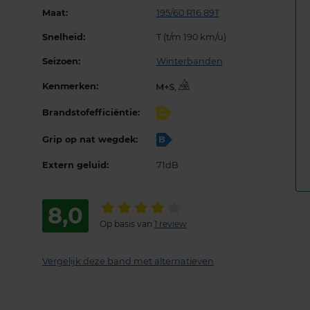
Maat:
195/60 R16 89T
Snelheid:
T (t/m 190 km/u)
Seizoen:
Winterbanden
Kenmerken:
,
Brandstofefficiëntie:
C
Grip op nat wegdek:
B
Extern geluid:
71dB
8,0
Op basis van
1 review
Vergelijk deze band met alternatieven