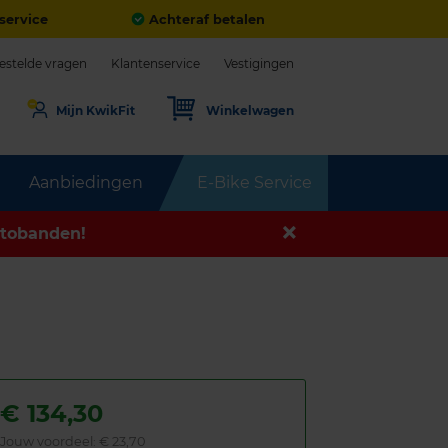
service
Achteraf betalen
estelde vragen
Klantenservice
Vestigingen
Mijn KwikFit
Winkelwagen
Aanbiedingen
E-Bike Service
tobanden!
€
134,30
Jouw voordeel:
€ 23,70