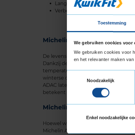
Lange levensduur door de duur
Verbeterde handling op zowel dr
Toestemming
Michelin Alpin 7 levensduur
We gebruiken cookies voor 
We gebruiken cookies voor he
De levensduur van de Michelin Alpin7
en het relevanter maken van 
Dankzij de speciale rubbersamenstellin
temperaturen, kun je rekenen op een la
Toestemmingsselectie
winterse omstandigheden. Tests van o
Noodzakelijk
ADAC laten zien dat de Alpin 7 goed p
betekent dat je meer kilometers kunt
Michelin Alpin 7 geluid
Enkel noodzakelijke co
Hoewel winterbanden vaak bekend sta
Michelin Alpin 7 relatief stil op de w