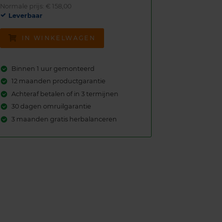
Normale prijs: € 158,00
Leverbaar
IN WINKELWAGEN
Binnen 1 uur gemonteerd
12 maanden productgarantie
Achteraf betalen of in 3 termijnen
30 dagen omruilgarantie
3 maanden gratis herbalanceren