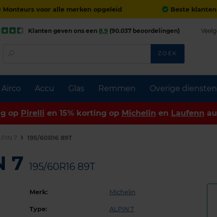
Monteurs voor alle merken opgeleid
Beste klanten
Klanten geven ons een
8,9
(90.037 beoordelingen)
Veelg
ZOEK
Airco
Accu
Glas
Remmen
Overige diensten
ng op
Pirelli
en 15% korting op
Michelin
en
Laufenn
au
PIN 7
195/60R16 89T
N 7
195/60R16 89T
Merk:
Michelin
Type:
ALPIN 7