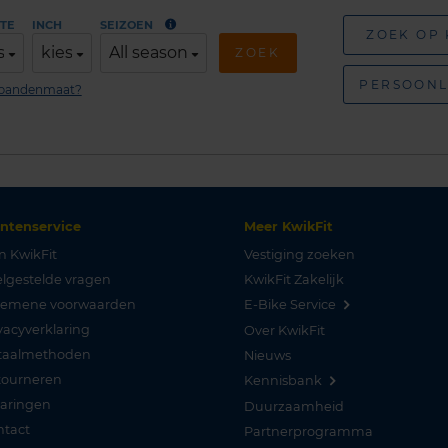
TE
INCH
SEIZOEN
ZOEK OP
s
kies
All season
ZOEK
PERSOONL
n bandenmaat?
antenservice
Meer KwikFit
n KwikFit
Vestiging zoeken
lgestelde vragen
KwikFit Zakelijk
gemene voorwaarden
E-Bike Service
vacyverklaring
Over KwikFit
taalmethoden
Nieuws
tourneren
Kennisbank
varingen
Duurzaamheid
ntact
Partnerprogramma