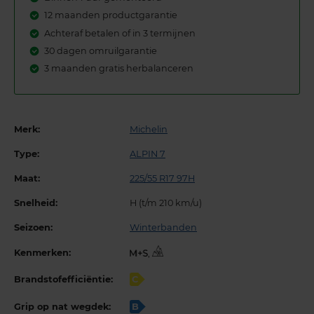
12 maanden productgarantie
Achteraf betalen of in 3 termijnen
30 dagen omruilgarantie
3 maanden gratis herbalanceren
Merk:
Michelin
Type:
ALPIN 7
Maat:
225/55 R17 97H
Snelheid:
H (t/m 210 km/u)
Seizoen:
Winterbanden
Kenmerken:
,
Brandstofefficiëntie:
C
Grip op nat wegdek:
B