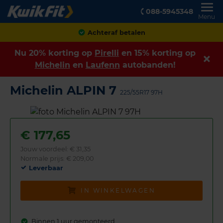
088-5945348
Menu
Achteraf betalen
Nu 20% korting op
Pirelli
en 15% korting op
Michelin
en
Laufenn
autobanden!
Michelin ALPIN 7
225/55R17 97H
€
177,65
Jouw voordeel:
€ 31,35
Normale prijs: € 209,00
Leverbaar
IN WINKELWAGEN
Binnen 1 uur gemonteerd