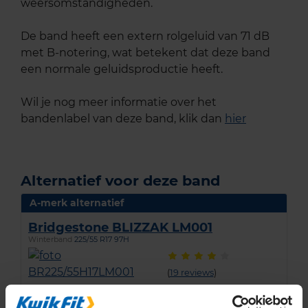
weersomstandigheden.
De band heeft een extern rolgeluid van 71 dB
met B-notering, wat betekent dat deze band
een normale geluidsproductie heeft.
Wil je nog meer informatie over het
bandenlabel van deze band, klik dan
hier
Alternatief voor deze band
A-merk alternatief
Bridgestone BLIZZAK LM001
Winterband
225/55 R17 97H
(
19 reviews
)
Snelheidsindex:
H