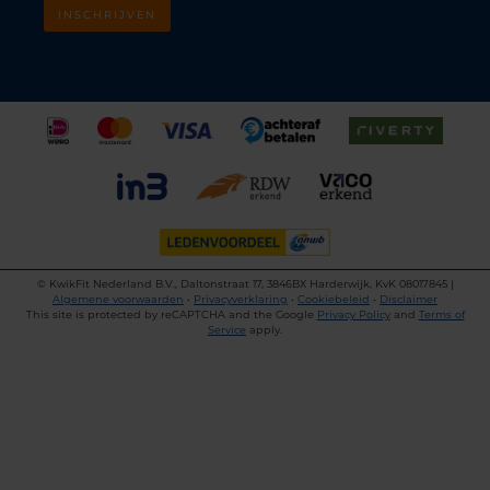
INSCHRIJVEN
©
KwikFit Nederland B.V., Daltonstraat 17, 3846BX Harderwijk, KvK 08017845 |
Algemene voorwaarden
•
Privacyverklaring
•
Cookiebeleid
•
Disclaimer
This site is protected by reCAPTCHA and the Google
Privacy Policy
and
Terms of
Service
apply.