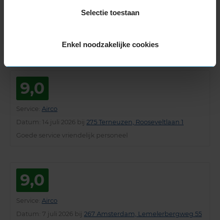
kwartier uit. Niet fijn: er waren werklui bezig in mijn huis.
Selectie toestaan
De collega aan de balie heeft dit eigener beweging
gecompenseerd door op de factuur een kleine coulante
korting te verstrekken. Zonder dit slortdigheidje hadden
jullie van mij een 10 gekregen!
Enkel noodzakelijke cookies
9,0
Service
:
Airco
Datum
: 14 juli 2026 bij
275 Terneuzen, Rooseveltlaan 1
Goede service vriendelijk personeel
9,0
Service
:
Airco
Datum
: 7 juli 2026 bij
267 Amsterdam, Lemelerbergweg 55