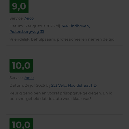
9,0
Service
:
Airco
Datum
: 3 augustus 2026 bij
244 Eindhoven,
Pietersbergweg 35
Vriendelijk, behulpzaam, professioneel en nemen de tijd
10,0
Service
:
Airco
Datum
: 24 juli 2026 bij
253 Velp, Hoofdstraat 11D
Keurig geholpen en vooraf prijsopgave gekregen. En ik
ben snel gebeld dat de auto weer klaar was!
10,0