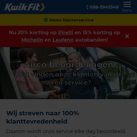
088-5945348
Menu
Beste klantenservice
Nu 20% korting op
Pirelli
en 15% korting op
Michelin
en
Laufenn
autobanden!
Airco beoordelingen
Wat vinden onze klanten van de
airco service?
Wij streven naar 100%
klanttevredenheid
Daarom wordt onze service elke dag beoordeeld.