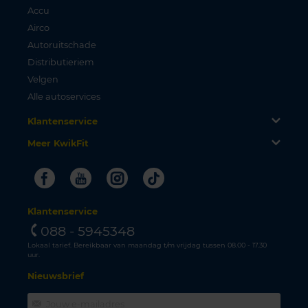
Accu
Airco
Autoruitschade
Distributieriem
Velgen
Alle autoservices
Klantenservice
Meer KwikFit
Facebook
Youtube
Instagram
Tiktok
Klantenservice
088 - 5945348
Lokaal tarief. Bereikbaar van maandag t/m vrijdag tussen 08.00 - 17.30
uur.
Nieuwsbrief