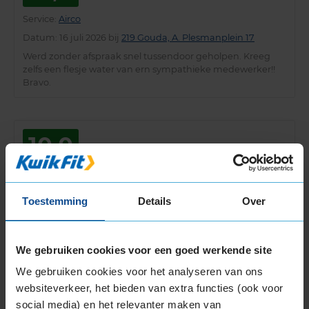
Service
:
Airco
Datum
: 16 juli 2026 bij
219 Gouda, A. Plesmanplein 17
Werd zonder afspraak snel tussendoor geholpen. Kreeg
zelfs een flesje water van ern sympathieke medewerker!!
Bravo.
10,0
Service
:
Airco
Datum
: 15 juli 2026 bij
295 Poeldijk, Nieuweweg 15
Toestemming
Details
Over
Het was mis gegaan met online afspraak maken. Toch
direct geholpen
We gebruiken cookies voor een goed werkende site
We gebruiken cookies voor het analyseren van ons
7,0
websiteverkeer, het bieden van extra functies (ook voor
social media) en het relevanter maken van