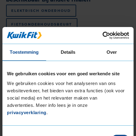
ELEKTRISCH ONDERHOUD
FIETSONDERHOUDSBEURT
FIETSBANDENSERVICE
Toestemming
Details
Over
Bekijk al onze
autogarages in de regio Maassluis
.
KwikFit is de beste keus voor
APK in Maassluis
,
autobanden in Maassluis
en
auto-onderhoud in
We gebruiken cookies voor een goed werkende site
Maassluis
.
We gebruiken cookies voor het analyseren van ons
websiteverkeer, het bieden van extra functies (ook voor
Klantbeoordelingen
social media) en het relevanter maken van
advertenties. Meer info lees je in onze
Onderstaand tref je de meest recente
privacyverklaring
.
klantbeoordelingen aan van dit KwikFit filiaal. De
actuele klantbeoordeling is gebaseerd op 367
beoordelingen, met een maximale score van 10.
Toestemmingsselectie
Hieronder zie je de 20 meest recente