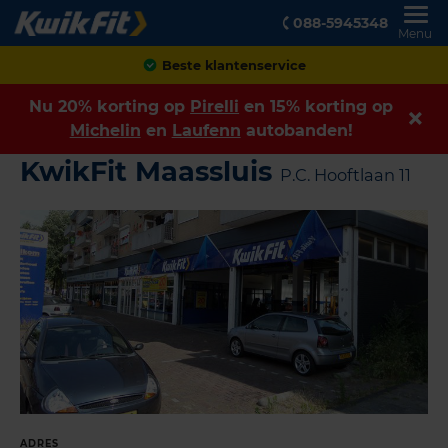
088-5945348
Menu
Beste klantenservice
Nu 20% korting op
Pirelli
en 15% korting op
Michelin
en
Laufenn
autobanden!
KwikFit Maassluis
P.C. Hooftlaan 11
ADRES