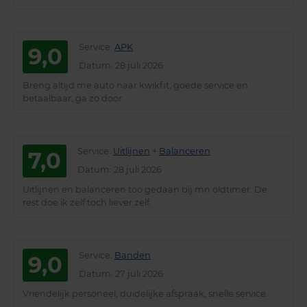
Service
:
APK
9,0
Datum
: 28 juli 2026
Breng altijd me auto naar kwikfit, goede service en
betaalbaar, ga zo door.
Service
:
Uitlijnen
+
Balanceren
7,0
Datum
: 28 juli 2026
Uitlijnen en balanceren too gedaan bij mn oldtimer. De
rest doe ik zelf toch liever zelf.
Service
:
Banden
9,0
Datum
: 27 juli 2026
Vriendelijk personeel, duidelijke afspraak, snelle service.