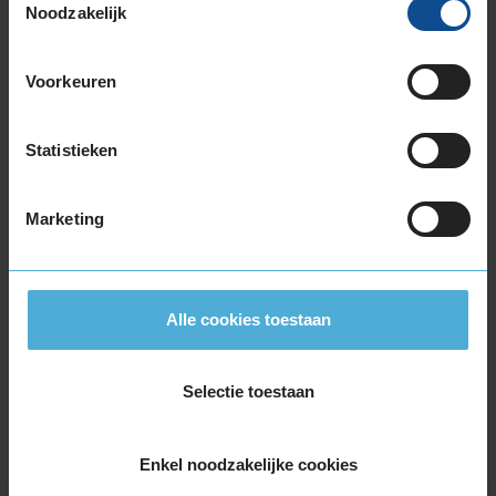
Noodzakelijk
klantbeoordelingen.
Voorkeuren
Gemiddelde klantbeoordeling
8,9
Statistieken
Op basis van 367 reviews
Marketing
Service
:
Banden
10,0
Alle cookies toestaan
Datum
: 4 augustus 2026
Vriendelijk personeel. Afspraak maken was eenvoudig en
snel. Werd op tijd geholpen bij afspraak en
Selectie toestaan
werkzaamheden goed uitgevoerd.
Enkel noodzakelijke cookies
Service
:
Airco
8,0