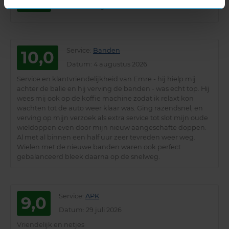
Datum
: 3 augustus 2026
Service
:
Banden
10,0
Datum
: 4 augustus 2026
Service en klantvriendelijkheid van Emre - hij hielp mij
achter de balie en hij verving de banden - was echt top. Hij
wees mij ook op de koffie machine zodat ik relaxt kon
wachten tot de auto weer klaar was. Ging razendsnel, en
verving op mijn verzoek als extra service tot slot mijn oude
wieldoppen even door mijn nieuw aangeschafte doppen.
Al met al binnen een half uur zeer tevreden weer weg.
Wielen met de nieuwe banden waren ook perfect
gebalanceerd bleek daarna op de snelweg.
Service
:
APK
9,0
Datum
: 29 juli 2026
Vriendelijk en netjes