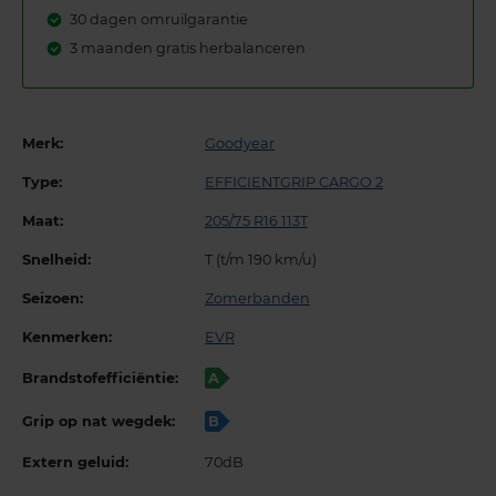
30 dagen omruilgarantie
3 maanden gratis herbalanceren
Merk:
Goodyear
Type:
EFFICIENTGRIP CARGO 2
Maat:
205/75 R16 113T
Snelheid:
T (t/m 190 km/u)
Seizoen:
Zomerbanden
Kenmerken:
EVR
Brandstofefficiëntie:
A
Grip op nat wegdek:
B
Extern geluid:
70dB