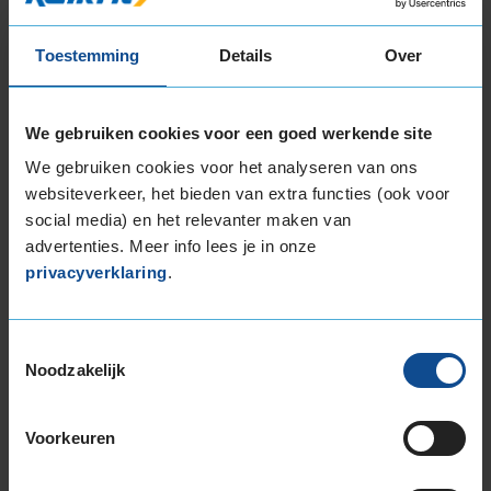
Toestemming
Details
Over
Bandenmontagepakketten
Kies je
We gebruiken cookies voor een goed werkende site
bandenmaat omvang (inch)
We gebruiken cookies voor het analyseren van ons
websiteverkeer, het bieden van extra functies (ook voor
social media) en het relevanter maken van
advertenties. Meer info lees je in onze
privacyverklaring
.
Montage Veilig & Zeker
€ 40,-
Per band
Toestemmingsselectie
Noodzakelijk
Montage
M
Balanceren
B
Voorkeuren
Ventiel of TPMS service
Ve