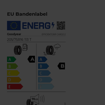
EU Bandenlabel
Goodyear
EFFICIENTGRIP CARGO 2
205/75R16 113 T
A
B
70