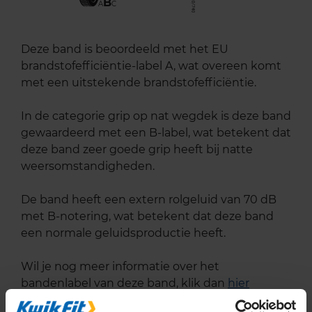
B
A
C
Deze band is beoordeeld met het EU
brandstofefficiëntie-label A, wat overeen komt
met een uitstekende brandstofefficiëntie.
In de categorie grip op nat wegdek is deze band
gewaardeerd met een B-label, wat betekent dat
deze band zeer goede grip heeft bij natte
weersomstandigheden.
De band heeft een extern rolgeluid van 70 dB
met B-notering, wat betekent dat deze band
een normale geluidsproductie heeft.
Wil je nog meer informatie over het
bandenlabel van deze band, klik dan
hier