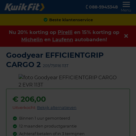
088-5945348
Menu
Achteraf betalen
Nu 20% korting op
Pirelli
en 15% korting op
Michelin
en
Laufenn
autobanden!
Goodyear EFFICIENTGRIP
CARGO 2
205/75R16 113T
€
206,00
Uitverkocht:
Bekijk alternatieven
Binnen 1 uur gemonteerd
12 maanden productgarantie
Achteraf betalen of in 3 termijnen