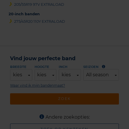
205/55R19 97V EXTRALOAD
20-inch banden
275/45R20 110Y EXTRALOAD
Vind jouw perfecte band
BREEDTE
HOOGTE
INCH
SEIZOEN
kies
kies
kies
All season
Waar vind ik mijn bandenmaat?
ZOEK
Andere zoekopties: