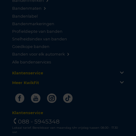
Bandenmerken
Bandenmaten
Bandenlabel
Bandenmarkeringen
Profieldiepte van banden
Snelheidsindex van banden
Goedkope banden
Banden voor elk automerk
Alle bandenservices
Klantenservice
Meer KwikFit
Facebook
Youtube
Instagram
Tiktok
Klantenservice
088 - 5945348
Lokaal tarief. Bereikbaar van maandag t/m vrijdag tussen 08.00 - 17.30
uur.