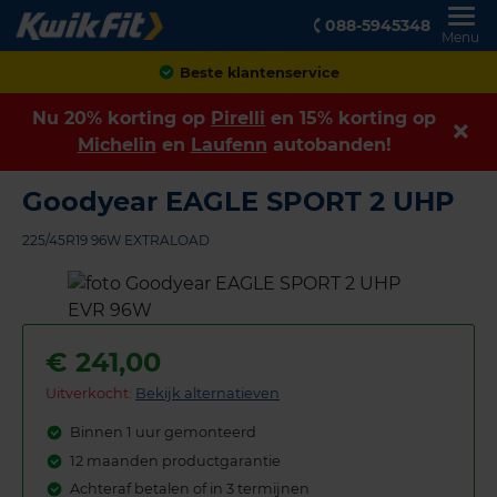
088-5945348
Menu
Achteraf betalen
Nu 20% korting op
Pirelli
en 15% korting op
Michelin
en
Laufenn
autobanden!
Goodyear EAGLE SPORT 2 UHP
225/45R19 96W EXTRALOAD
€
241,00
Uitverkocht:
Bekijk alternatieven
Binnen 1 uur gemonteerd
12 maanden productgarantie
Achteraf betalen of in 3 termijnen