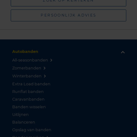
ZOEK OP KENTEKEN
PERSOONLIJK ADVIES
Autobanden
All-seasonbanden
Zomerbanden
Winterbanden
Extra Load banden
Runflat banden
Caravanbanden
Banden wisselen
Uitlijnen
Balanceren
Opslag van banden