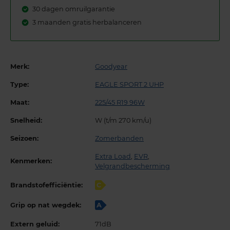
30 dagen omruilgarantie
3 maanden gratis herbalanceren
Merk:
Goodyear
Type:
EAGLE SPORT 2 UHP
Maat:
225/45 R19 96W
Snelheid:
W (t/m 270 km/u)
Seizoen:
Zomerbanden
Extra Load
,
EVR
,
Kenmerken:
Velgrandbescherming
Brandstofefficiëntie:
C
Grip op nat wegdek:
A
Extern geluid:
71dB