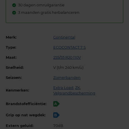
30 dagen omruilgarantie
3 maanden gratis herbalanceren
Merk:
Continental
Type:
ECOCONTACT 7 S
Maat:
255/55 R20 110V
Snelheid:
V (t/m 240 km/u)
Seizoen:
Zomerbanden
Extra Load
,
ZK
,
Kenmerken:
Velgrandbescherming
Brandstofefficiëntie:
A
Grip op nat wegdek:
B
Extern geluid:
70dB