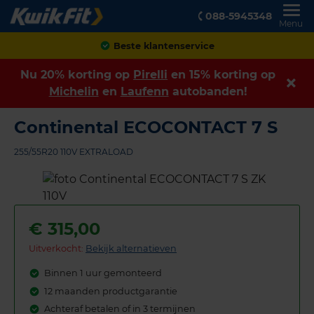
088-5945348
Menu
Beste klantenservice
Nu 20% korting op
Pirelli
en 15% korting op
Michelin
en
Laufenn
autobanden!
Continental ECOCONTACT 7 S
255/55R20 110V EXTRALOAD
€
315,00
Uitverkocht:
Bekijk alternatieven
Binnen 1 uur gemonteerd
12 maanden productgarantie
Achteraf betalen of in 3 termijnen