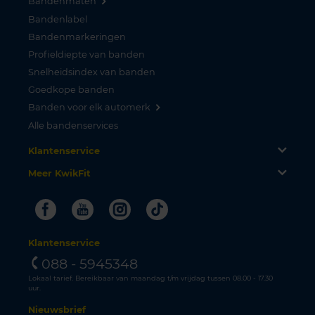
Bandenmaten
Bandenlabel
Bandenmarkeringen
Profieldiepte van banden
Snelheidsindex van banden
Goedkope banden
Banden voor elk automerk
Alle bandenservices
Klantenservice
Meer KwikFit
Facebook
Youtube
Instagram
Tiktok
Klantenservice
088 - 5945348
Lokaal tarief. Bereikbaar van maandag t/m vrijdag tussen 08.00 - 17.30
uur.
Nieuwsbrief