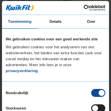
een stille geluidsproductie heeft.
Wil je nog meer informatie over het
bandenlabel van deze band, klik dan
hier
Toestemming
Details
Over
We gebruiken cookies voor een goed werkende site
We gebruiken cookies voor het analyseren van ons
Bandenmontagepakketten
Kies je
websiteverkeer, het bieden van extra functies (ook voor
social media) en het relevanter maken van
bandenmaat omvang (inch)
advertenties. Meer info lees je in onze
privacyverklaring
.
Toestemmingsselectie
Noodzakelijk
Montage Veilig & Zeker
€ 40,-
Per band
Voorkeuren