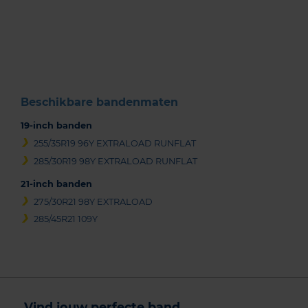
Item
1
of
3
Beschikbare bandenmaten
19-inch banden
255/35R19 96Y EXTRALOAD RUNFLAT
285/30R19 98Y EXTRALOAD RUNFLAT
21-inch banden
275/30R21 98Y EXTRALOAD
285/45R21 109Y
Vind jouw perfecte band