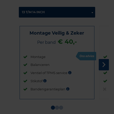
Montage Veilig & Zeker
€ 40,-
Per band
Montage
M
Balanceren
B
Ventiel of TPMS service
Ve
Stikstof
St
Bandengarantieplan
B