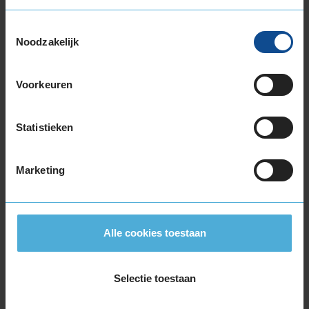
Continental
CONTISPORTCONTACT 5P
275/35R20 102 Y
Toestemmingsselectie
Noodzakelijk
A
Voorkeuren
C
Statistieken
Marketing
73
B
A
C
Alle cookies toestaan
Deze band is beoordeeld met het EU
brandstofefficiëntie-label C, wat overeen komt
Selectie toestaan
met een goede brandstofefficiëntie.