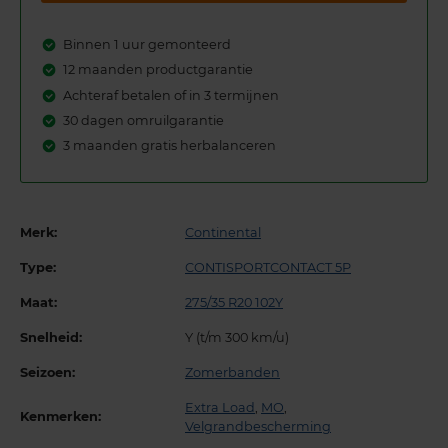
Binnen 1 uur gemonteerd
12 maanden productgarantie
Achteraf betalen of in 3 termijnen
30 dagen omruilgarantie
3 maanden gratis herbalanceren
Merk:
Continental
Type:
CONTISPORTCONTACT 5P
Maat:
275/35 R20 102Y
Snelheid:
Y (t/m 300 km/u)
Seizoen:
Zomerbanden
Extra Load
,
MO
,
Kenmerken:
Velgrandbescherming