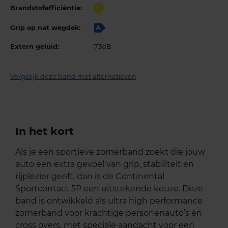
Brandstofefficiëntie:
C
Grip op nat wegdek:
A
Extern geluid:
73dB
Vergelijk deze band met alternatieven
In het kort
Als je een sportieve zomerband zoekt die jouw
auto een extra gevoel van grip, stabiliteit en
rijplezier geeft, dan is de Continental
Sportcontact 5P een uitstekende keuze. Deze
band is ontwikkeld als ultra high performance
zomerband voor krachtige personenauto’s en
cross overs, met speciale aandacht voor een