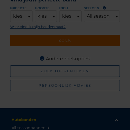
BREEDTE
HOOGTE
INCH
SEIZOEN
kies
kies
kies
All season
Waar vind ik mijn bandenmaat?
ZOEK
Andere zoekopties:
ZOEK OP KENTEKEN
PERSOONLIJK ADVIES
Autobanden
All-seasonbanden