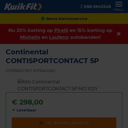
088-5945348
Menu
Achteraf betalen
Nu 20% korting op
Pirelli
en 15% korting op
Michelin
en
Laufenn
autobanden!
Continental
CONTISPORTCONTACT 5P
275/35R20 102Y EXTRALOAD
€
298,00
Leverbaar
IN WINKELWAGEN