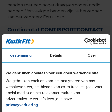
banden met een hoger draagvermogen nodig
hebben. Verstevigde banden zijn te herkennen
aan het kenmerk Extra Load.
Continental CONTISPORTCONTACT
5P Extra load in de maat 275 35 R20
kopen bij KwikFit
Koop de Continental CONTISPORTCONTACT 5P
Toestemming
Details
Over
Extra load in de maat 275 35 R20 eenvoudig
online en plan ook gelijk online je
montageafspraak in bij jouw KwikFit vestiging.
We gebruiken cookies voor een goed werkende site
We gebruiken cookies voor het analyseren van ons
websiteverkeer, het bieden van extra functies (ook voor
EU Bandenlabel
social media) en het relevanter maken van
advertenties. Meer info lees je in onze
privacyverklaring
.