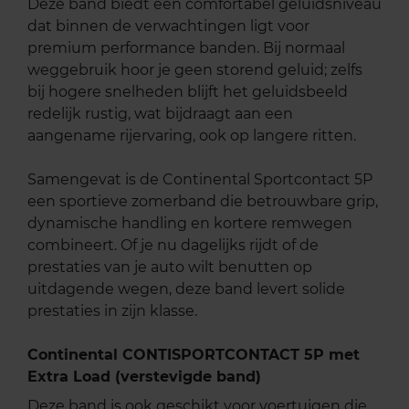
Deze band biedt een comfortabel geluidsniveau
dat binnen de verwachtingen ligt voor
premium performance banden. Bij normaal
weggebruik hoor je geen storend geluid; zelfs
bij hogere snelheden blijft het geluidsbeeld
redelijk rustig, wat bijdraagt aan een
aangename rijervaring, ook op langere ritten.
Samengevat is de Continental Sportcontact 5P
een sportieve zomerband die betrouwbare grip,
dynamische handling en kortere remwegen
combineert. Of je nu dagelijks rijdt of de
prestaties van je auto wilt benutten op
uitdagende wegen, deze band levert solide
prestaties in zijn klasse.
Continental CONTISPORTCONTACT 5P met
Extra Load (verstevigde band)
Deze band is ook geschikt voor voertuigen die