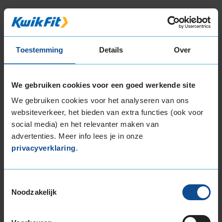
Toestemming
Details
Over
Bandenmontagepakketten
Kies je
bandenmaat omvang (inch)
We gebruiken cookies voor een goed werkende site
We gebruiken cookies voor het analyseren van ons
websiteverkeer, het bieden van extra functies (ook voor
social media) en het relevanter maken van
advertenties. Meer info lees je in onze
Montage Veilig & Zeker
privacyverklaring
.
€ 40,-
Per band
Toestemmingsselectie
Montage
M
Noodzakelijk
Balanceren
B