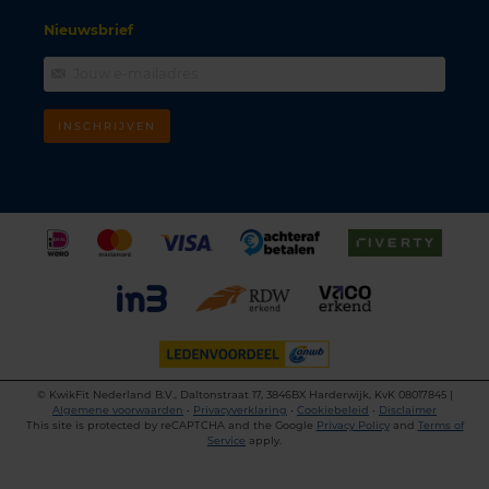
Nieuwsbrief
INSCHRIJVEN
©
KwikFit Nederland B.V., Daltonstraat 17, 3846BX Harderwijk, KvK 08017845 |
Algemene voorwaarden
•
Privacyverklaring
•
Cookiebeleid
•
Disclaimer
This site is protected by reCAPTCHA and the Google
Privacy Policy
and
Terms of
Service
apply.