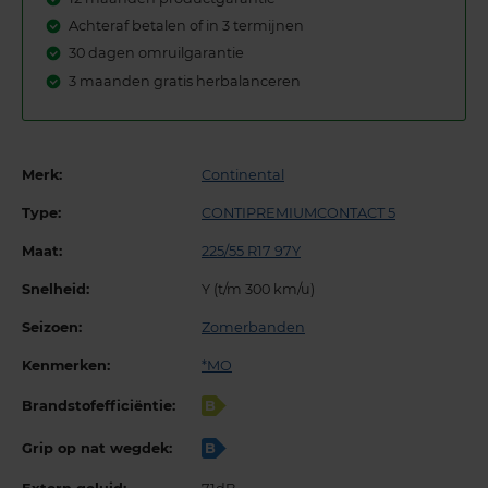
Achteraf betalen of in 3 termijnen
30 dagen omruilgarantie
3 maanden gratis herbalanceren
Merk:
Continental
Type:
CONTIPREMIUMCONTACT 5
Maat:
225/55 R17 97Y
Snelheid:
Y (t/m 300 km/u)
Seizoen:
Zomerbanden
Kenmerken:
*MO
Brandstofefficiëntie:
B
Grip op nat wegdek:
B