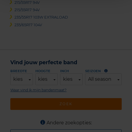
215/55R17 94V
215/55R17 94V
235/55R17 103W EXTRALOAD
235/65R17 104V
Vind jouw perfecte band
BREEDTE
HOOGTE
INCH
SEIZOEN
kies
kies
kies
All season
Waar vind ik mijn bandenmaat?
ZOEK
Andere zoekopties: