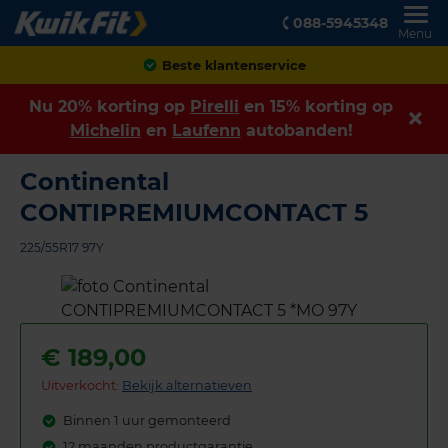
088-5945348
Menu
Beste klantenservice
Nu 20% korting op
Pirelli
en 15% korting op
Michelin
en
Laufenn
autobanden!
Continental
CONTIPREMIUMCONTACT 5
225/55R17 97Y
€
189,00
Uitverkocht:
Bekijk alternatieven
Binnen 1 uur gemonteerd
12 maanden productgarantie