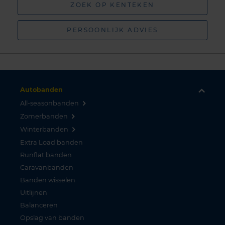
ZOEK OP KENTEKEN
PERSOONLIJK ADVIES
Autobanden
All-seasonbanden
Zomerbanden
Winterbanden
Extra Load banden
Runflat banden
Caravanbanden
Banden wisselen
Uitlijnen
Balanceren
Opslag van banden