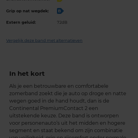
Grip op nat wegdek:
B
Extern geluid:
72dB
Vergelijk deze band met alternatieven
In het kort
Als je een betrouwbare en comfortabele
zomerband zoekt die je auto op droge en natte
wegen goed in de hand houdt, dan is de
Continental PremiumContact 2 een
uitstekende keuze. Deze band is ontworpen
voor personenauto’s uit het midden en hogere
segment en staat bekend om zijn combinatie
van veiligheid, grip en rijcomfort onder normale