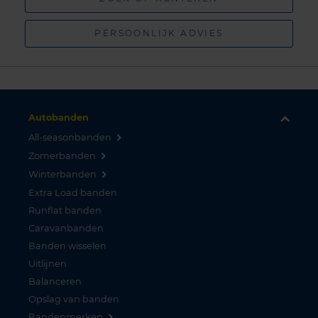
PERSOONLIJK ADVIES
Autobanden
All-seasonbanden
Zomerbanden
Winterbanden
Extra Load banden
Runflat banden
Caravanbanden
Banden wisselen
Uitlijnen
Balanceren
Opslag van banden
Bandenmerken