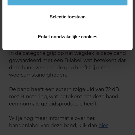
B
A
C
Selectie toestaan
Deze band is beoordeeld met het EU
brandstofefficiëntie-label C, wat overeen komt
Enkel noodzakelijke cookies
met een goede brandstofefficiëntie.
In de categorie grip op nat wegdek is deze band
gewaardeerd met een B-label, wat betekent dat
deze band zeer goede grip heeft bij natte
weersomstandigheden.
De band heeft een extern rolgeluid van 72 dB
met B-notering, wat betekent dat deze band
een normale geluidsproductie heeft.
Wil je nog meer informatie over het
bandenlabel van deze band, klik dan
hier