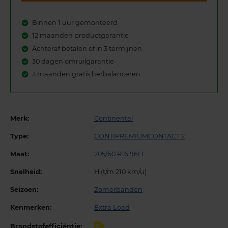
Binnen 1 uur gemonteerd
12 maanden productgarantie
Achteraf betalen of in 3 termijnen
30 dagen omruilgarantie
3 maanden gratis herbalanceren
Merk:
Continental
Type:
CONTIPREMIUMCONTACT 2
Maat:
205/60 R16 96H
Snelheid:
H (t/m 210 km/u)
Seizoen:
Zomerbanden
Kenmerken:
Extra Load
Brandstofefficiëntie:
C