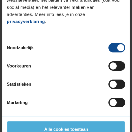
websiteverkeer, het bieden van extra functies (ook voor
social media) en het relevanter maken van
advertenties. Meer info lees je in onze
EU Bandenlabel
privacyverklaring
.
Toestemmingsselectie
Continental
CONTIPREMIUMCONTACT 2
Noodzakelijk
205/60R16 96 H
Voorkeuren
Statistieken
B
C
Marketing
72
Alle cookies toestaan