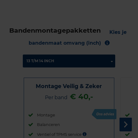
Bandenmontagepakketten
Kies je
bandenmaat omvang (inch)
Montage Veilig & Zeker
€ 40,-
Per band
Montage
M
Balanceren
B
Ventiel of TPMS service
Ve