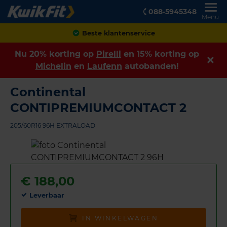
088-5945348
Menu
Achteraf betalen
Nu 20% korting op
Pirelli
en 15% korting op
Michelin
en
Laufenn
autobanden!
Continental
CONTIPREMIUMCONTACT 2
205/60R16 96H EXTRALOAD
€
188,00
Leverbaar
IN WINKELWAGEN