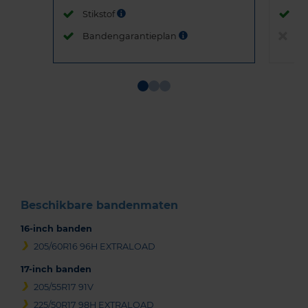
Stikstof
St
Bandengarantieplan
B
Item
1
of
3
Beschikbare bandenmaten
16-inch banden
205/60R16 96H EXTRALOAD
17-inch banden
205/55R17 91V
225/50R17 98H EXTRALOAD