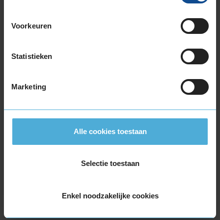
Voorkeuren
72
B
A
C
Statistieken
Deze band is beoordeeld met het EU
Marketing
brandstofefficiëntie-label C, wat overeen komt
met een goede brandstofefficiëntie.
In de categorie grip op nat wegdek is deze band
Alle cookies toestaan
gewaardeerd met een B-label, wat betekent dat
deze band zeer goede grip heeft bij natte
weersomstandigheden.
Selectie toestaan
De band heeft een extern rolgeluid van 72 dB
Enkel noodzakelijke cookies
met B-notering, wat betekent dat deze band
een normale geluidsproductie heeft.