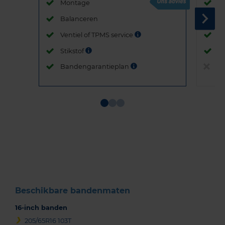
Montage
M
Balanceren
B
Ventiel of TPMS service
Ve
Stikstof
St
Bandengarantieplan
B
Item
1
of
3
Beschikbare bandenmaten
16-inch banden
205/65R16 103T