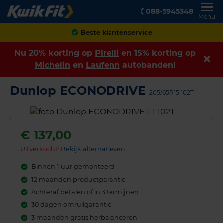
088-5945348
Menu
Achteraf betalen
Nu 20% korting op
Pirelli
en 15% korting op
Michelin
en
Laufenn
autobanden!
Dunlop ECONODRIVE
205/65R15 102T
€
137,00
Uitverkocht:
Bekijk alternatieven
Binnen 1 uur gemonteerd
12 maanden productgarantie
Achteraf betalen of in 3 termijnen
30 dagen omruilgarantie
3 maanden gratis herbalanceren