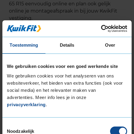
65 R15 eenvoudig online en plan ook gelijk
online je montageafspraak in bij jouw KwikFit
vestiging.
EU Bandenlabel
Toestemming
Details
Over
We gebruiken cookies voor een goed werkende site
Dunlop
ECONODRIVE
We gebruiken cookies voor het analyseren van ons
205/65R15 102 T
websiteverkeer, het bieden van extra functies (ook voor
social media) en het relevanter maken van
advertenties. Meer info lees je in onze
privacyverklaring
.
B
C
Toestemmingsselectie
Noodzakelijk