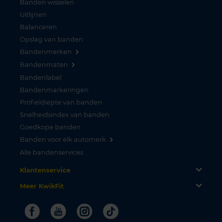
Banden wisselen
Uitlijnen
Balanceren
Opslag van banden
Bandenmerken
Bandenmaten
Bandenlabel
Bandenmarkeringen
Profieldiepte van banden
Snelheidsindex van banden
Goedkope banden
Banden voor elk automerk
Alle bandenservices
Klantenservice
Meer KwikFit
Facebook
Youtube
Instagram
Tiktok