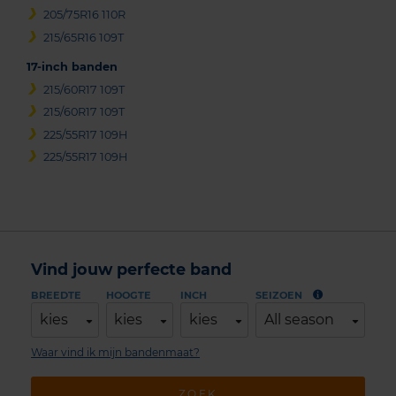
205/75R16 110R
215/65R16 109T
17-inch banden
215/60R17 109T
215/60R17 109T
225/55R17 109H
225/55R17 109H
Vind jouw perfecte band
BREEDTE
HOOGTE
INCH
SEIZOEN
kies
kies
kies
All season
Waar vind ik mijn bandenmaat?
ZOEK