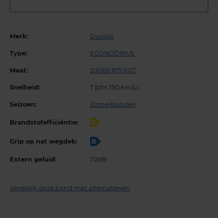
Merk:
Dunlop
Type:
ECONODRIVE
Maat:
205/65 R15 102T
Snelheid:
T (t/m 190 km/u)
Seizoen:
Zomerbanden
Brandstofefficiëntie:
C
Grip op nat wegdek:
B
Extern geluid:
72dB
Vergelijk deze band met alternatieven