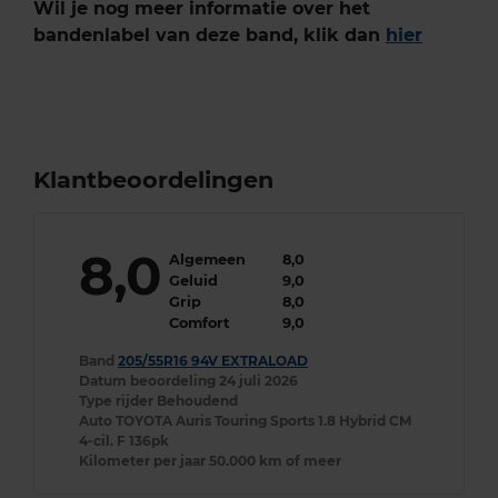
Wil je nog meer informatie over het
bandenlabel van deze band, klik dan
hier
Klantbeoordelingen
8,0
Algemeen
8,0
Geluid
9,0
Grip
8,0
Comfort
9,0
Band
205/55R16 94V EXTRALOAD
Datum beoordeling
24 juli 2026
Type rijder
Behoudend
Auto
TOYOTA Auris Touring Sports 1.8 Hybrid CM
4-cil. F 136pk
Kilometer per jaar
50.000 km of meer