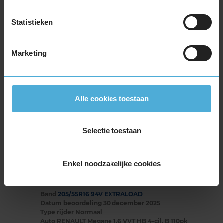
Band
205/55R16 94V EXTRALOAD
Datum beoordeling
7 januari 2026
Statistieken
Type rijder
Sportief
Auto
VW Golf 1.9 TDi HB 4-cil. D 105pk
Kilometer per jaar
25.000 tot 50.000 km
Marketing
Een veel betere band dan de Michelin al
Season die ik hiervoor had
Alle cookies toestaan
Selectie toestaan
8,0
Algemeen
8,0
Geluid
8,0
Enkel noodzakelijke cookies
Grip
8,0
Comfort
8,0
Band
205/55R16 94V EXTRALOAD
Datum beoordeling
30 december 2025
Type rijder
Normaal
Auto
RENAULT Megane 1.6 VVT HB 4-cil. B 110pk