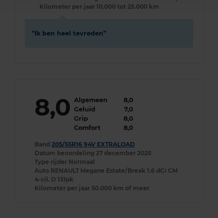
Kilometer per jaar
10.000 tot 25.000 km
Ik ben heel tevreden
8,0
Algemeen
8,0
Geluid
7,0
Grip
8,0
Comfort
8,0
Band
205/55R16 94V EXTRALOAD
Datum beoordeling
27 december 2025
Type rijder
Normaal
Auto
RENAULT Megane Estate/Break 1.6 dCi CM
4-cil. D 131pk
Kilometer per jaar
50.000 km of meer