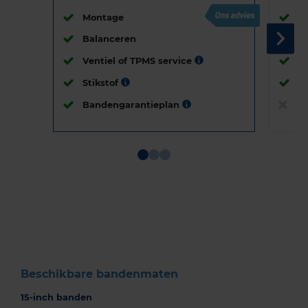
Montage
M
Balanceren
B
Ventiel of TPMS service
Ve
Stikstof
St
Bandengarantieplan
B
Item
1
of
3
Beschikbare bandenmaten
15-inch banden