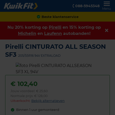
088-5945348
Menu
Achteraf betalen
Nu 20% korting op
Pirelli
en 15% korting op
Michelin
en
Laufenn
autobanden!
Pirelli CINTURATO ALL SEASON
SF3
205/55R16 94V EXTRALOAD
€
102,40
Jouw voordeel:
€ 25,60
Normale prijs: € 128,00
Uitverkocht:
Bekijk alternatieven
Binnen 1 uur gemonteerd