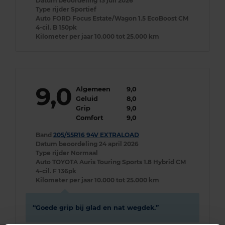
Datum beoordeling
13 juli 2026
Type rijder
Sportief
Auto
FORD Focus Estate/Wagon 1.5 EcoBoost CM
4-cil. B 150pk
Kilometer per jaar
10.000 tot 25.000 km
9,0
Algemeen
9,0
Geluid
8,0
Grip
9,0
Comfort
9,0
Band
205/55R16 94V EXTRALOAD
Datum beoordeling
24 april 2026
Type rijder
Normaal
Auto
TOYOTA Auris Touring Sports 1.8 Hybrid CM
4-cil. F 136pk
Kilometer per jaar
10.000 tot 25.000 km
Goede grip bij glad en nat wegdek.