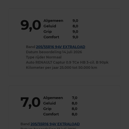
9,0
Algemeen
9,0
Geluid
8,0
Grip
9,0
Comfort
9,0
Band
205/55R16 94V EXTRALOAD
Datum beoordeling
14 juli 2026
Type rijder
Normaal
Auto
RENAULT Captur 0.9 TCe HB 3-cil. B 90pk
Kilometer per jaar
25.000 tot 50.000 km
7,0
Algemeen
7,0
Geluid
8,0
Grip
8,0
Comfort
8,0
Band
205/55R16 94V EXTRALOAD