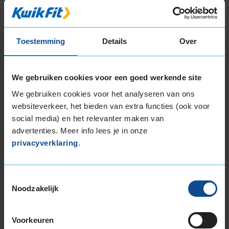
Toestemming
Details
Over
8,0
Algemeen
8,0
Geluid
8,0
Grip
8,0
We gebruiken cookies voor een goed werkende site
Comfort
8,0
We gebruiken cookies voor het analyseren van ons
Band
205/55R16 94V EXTRALOAD
websiteverkeer, het bieden van extra functies (ook voor
Datum beoordeling
13 maart 2026
social media) en het relevanter maken van
Type rijder
Normaal
Auto
FIAT 500L 1.4 T-Jet HB 4-cil. B 120pk
advertenties. Meer info lees je in onze
Kilometer per jaar
25.000 tot 50.000 km
privacyverklaring
.
Toestemmingsselectie
9,0
Noodzakelijk
Algemeen
9,0
Geluid
8,0
Grip
9,0
Comfort
8,0
Voorkeuren