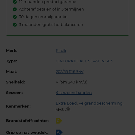
12 maanden productgarantie
Achteraf betalen of in 3 termijnen
30 dagen omruilgarantie
3 maanden gratis herbalanceren
Merk:
Pirelli
Type:
CINTURATO ALL SEASON SF3
Maat:
205/55 R16 94V
Snelheid:
V (t/m 240 km/u)
Seizoen:
4-seizoensbanden
Extra Load
,
Velgrandbescherming
,
Kenmerken:
,
Brandstofefficiëntie:
C
Grip op nat wegdek:
A