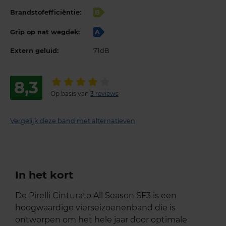
Brandstofefficiëntie:
B
Grip op nat wegdek:
A
Extern geluid:
71dB
8,3
Op basis van
3 reviews
Vergelijk deze band met alternatieven
In het kort
De Pirelli Cinturato All Season SF3 is een
hoogwaardige vierseizoenenband die is
ontworpen om het hele jaar door optimale