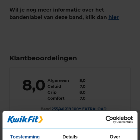
Wil je nog meer informatie over het
bandenlabel van deze band, klik dan
hier
Klantbeoordelingen
8,0
Algemeen
8,0
Geluid
7,0
Grip
8,0
Comfort
7,0
Band
255/40R19 100Y EXTRALOAD
Datum beoordeling
13 juli 2026
Type rijder
Normaal
Auto
AUDI Q3 1.4 TFSi SUV 4-cil. B 125pk
Kilometer per jaar
10.000 tot 25.000 km
Toestemming
Details
Over