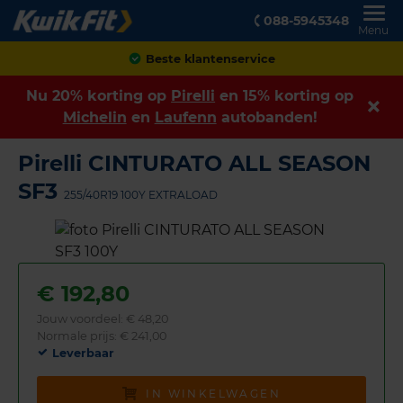
088-5945348
Menu
Achteraf betalen
Nu 20% korting op
Pirelli
en 15% korting op
Michelin
en
Laufenn
autobanden!
Pirelli CINTURATO ALL SEASON
SF3
255/40R19 100Y EXTRALOAD
€
192,80
Jouw voordeel:
€ 48,20
Normale prijs: € 241,00
Leverbaar
IN WINKELWAGEN