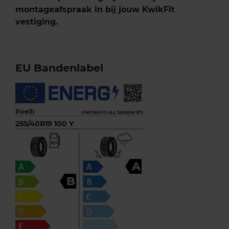
montageafspraak in bij jouw KwikFit
vestiging.
EU Bandenlabel
Pirelli
CINTURATO ALL SEASON SF3
255/40R19 100 Y
A
B