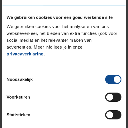
De wegligging, afrolgeluid en grip zijn beter
dan ik had verwacht.
We gebruiken cookies voor een goed werkende site
We gebruiken cookies voor het analyseren van ons
websiteverkeer, het bieden van extra functies (ook voor
social media) en het relevanter maken van
advertenties. Meer info lees je in onze
10,0
Algemeen
10,0
privacyverklaring
.
Geluid
10,0
Grip
10,0
Comfort
10,0
Toestemmingsselectie
Band
255/40R19 100Y EXTRALOAD
Noodzakelijk
Datum beoordeling
9 januari 2026
Type rijder
Normaal
Auto
BMW 320i xDrive Gran Turismo 2.0 HB 4-cil.
Voorkeuren
B 184pk
Kilometer per jaar
25.000 tot 50.000 km
Statistieken
Prima grip in alle omstandigheden (droog,
regen, sneeuw). Veel comfortabeler dan de