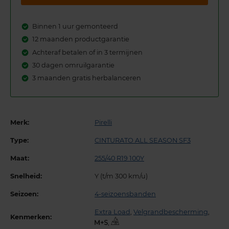
Binnen 1 uur gemonteerd
12 maanden productgarantie
Achteraf betalen of in 3 termijnen
30 dagen omruilgarantie
3 maanden gratis herbalanceren
Merk:
Pirelli
Type:
CINTURATO ALL SEASON SF3
Maat:
255/40 R19 100Y
Snelheid:
Y (t/m 300 km/u)
Seizoen:
4-seizoensbanden
Extra Load
,
Velgrandbescherming
,
Kenmerken:
,