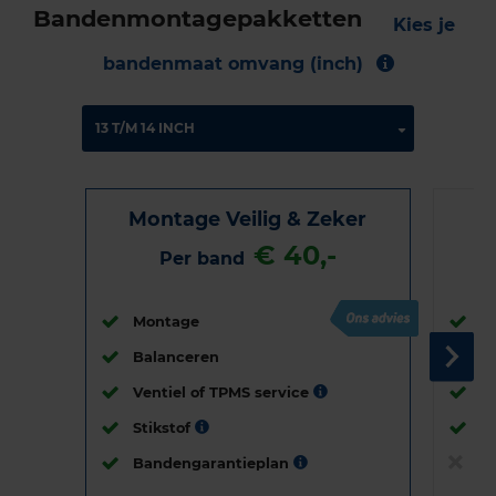
Bandenmontagepakketten
Kies je
bandenmaat omvang (inch)
Montage Veilig & Zeker
€ 40,-
Per band
Montage
M
Balanceren
B
Ventiel of TPMS service
Ve
Stikstof
St
Bandengarantieplan
B