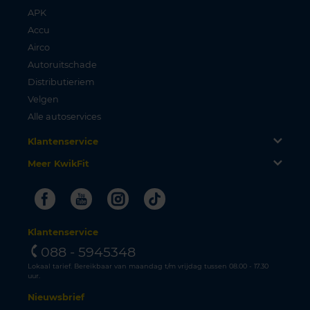
APK
Accu
Airco
Autoruitschade
Distributieriem
Velgen
Alle autoservices
Klantenservice
Meer KwikFit
Facebook
Youtube
Instagram
Tiktok
Klantenservice
088 - 5945348
Lokaal tarief. Bereikbaar van maandag t/m vrijdag tussen 08.00 - 17.30
uur.
Nieuwsbrief