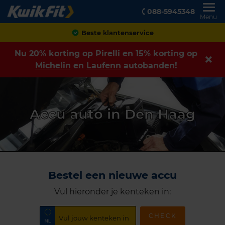
088-5945348
Menu
Beste klantenservice
Nu 20% korting op
Pirelli
en 15% korting op
Michelin
en
Laufenn
autobanden!
Accu auto in Den Haag
Bestel een nieuwe accu
Vul hieronder je kenteken in:
CHECK