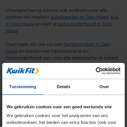
Uiteraard ben je bij ons ook welkom voor alle
soorten en merken
autobanden in Den Haag
,
apk
in Den Haag
en voor je
auto-onderhoud in Den
Haag
.
Daarnaast zijn we nu ook
fietsenmaker in Den
Haag
en bieden we fietsreparatie en
fietsonderhoud aan voor alle elektrische (e-bikes)
én niet-elektrische fietsen.
Toestemming
Details
Over
We gebruiken cookies voor een goed werkende site
We gebruiken cookies voor het analyseren van ons
websiteverkeer, het bieden van extra functies (ook voor