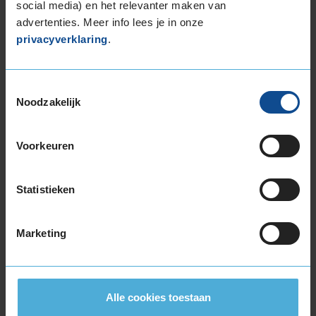
social media) en het relevanter maken van
advertenties. Meer info lees je in onze
privacyverklaring
.
Toestemmingsselectie
Noodzakelijk
Voorkeuren
Veelgestelde vragen
Wat is de beste accu voor mijn auto?
Statistieken
Hoe lang gaat een accu mee?
Hoe weet ik of mijn accu kapot is?
Marketing
Na hoeveel km rijden is mijn accu weer
opgeladen?
Wat doe ik met mijn oude accu of
Alle cookies toestaan
batterijen?