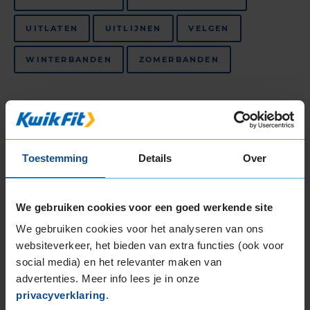
UITLATEN
UITLIJNEN
VELGEN
WINTERBANDEN
ZOMERBANDEN
Niet beschikbaar in dit filiaal, maar wel
beschikbaar bij andere filialen
TREKHAKEN
FIETSONDERHOUDSBEURT
Toestemming
Details
Over
FIETSBANDENSERVICE
We gebruiken cookies voor een goed werkende site
Bekijk al onze
autogarages in de regio Voorburg
.
We gebruiken cookies voor het analyseren van ons
KwikFit is de beste keus voor
APK in Voorburg
,
websiteverkeer, het bieden van extra functies (ook voor
autobanden in Voorburg
en
auto-onderhoud in
social media) en het relevanter maken van
Voorburg
.
advertenties. Meer info lees je in onze
privacyverklaring
.