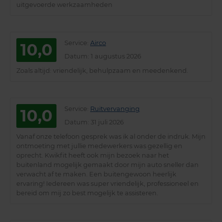
uitgevoerde werkzaamheden
Service
:
Airco
10,0
Datum
: 1 augustus 2026
Zoals altijd: vriendelijk, behulpzaam en meedenkend.
Service
:
Ruitvervanging
10,0
Datum
: 31 juli 2026
Vanaf onze telefoon gesprek was ik al onder de indruk. Mijn
ontmoeting met jullie medewerkers was gezellig en
oprecht. Kwikfit heeft ook mijn bezoek naar het
buitenland mogelijk gemaakt door mijn auto sneller dan
verwacht af te maken. Een buitengewoon heerlijk
ervaring! Iedereen was super vriendelijk, professioneel en
bereid om mij zo best mogelijk te assisteren.