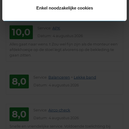
Uitstekende service, erg vriendelijk personeel, stipt
gehouden aan de afspraak
Enkel noodzakelijke cookies
Service
:
APK
10,0
Datum
: 4 augustus 2026
Alles gaat naar wens. t Zou wel fijn zijn als de monteur een
afdekhoesje op de stoel legt alvorens op de bekleding te
gaan zitten.
Service
:
Balanceren
+
Lekke band
8,0
Datum
: 4 augustus 2026
Service
:
Airco-check
8,0
Datum
: 4 augustus 2026
Snelle en vriendelijke service. Voldoende toelichting bij