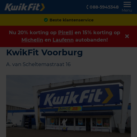
088-5945348
Menu
Beste klantenservice
Nu 20% korting op
Pirelli
en 15% korting op
Michelin
en
Laufenn
autobanden!
KwikFit Voorburg
A. van Scheltemastraat 16