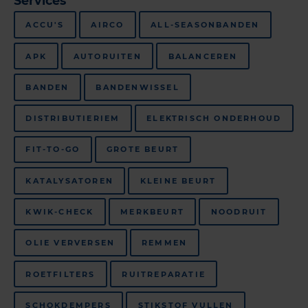
Services
ACCU'S
AIRCO
ALL-SEASONBANDEN
APK
AUTORUITEN
BALANCEREN
BANDEN
BANDENWISSEL
DISTRIBUTIERIEM
ELEKTRISCH ONDERHOUD
FIT-TO-GO
GROTE BEURT
KATALYSATOREN
KLEINE BEURT
KWIK-CHECK
MERKBEURT
NOODRUIT
OLIE VERVERSEN
REMMEN
ROETFILTERS
RUITREPARATIE
SCHOKDEMPERS
STIKSTOF VULLEN