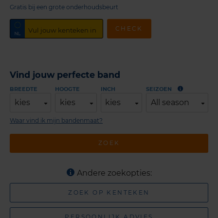
Gratis bij een grote onderhoudsbeurt
CHECK
Vind jouw perfecte band
BREEDTE
HOOGTE
INCH
SEIZOEN
kies
kies
kies
All season
Waar vind ik mijn bandenmaat?
ZOEK
Andere zoekopties:
ZOEK OP KENTEKEN
PERSOONLIJK ADVIES