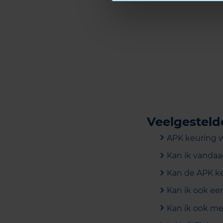
Veelgesteld
APK keuring w
Kan ik vandaa
Kan de APK ke
Kan ik ook ee
Kan ik ook me