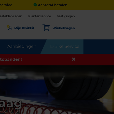
service
Achteraf betalen
estelde vragen
Klantenservice
Vestigingen
Mijn KwikFit
Winkelwagen
Aanbiedingen
E-Bike Service
tobanden!
Haag