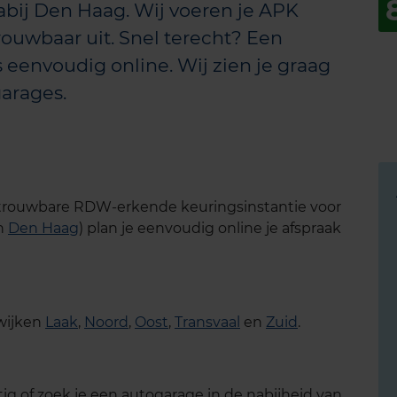
nabij Den Haag. Wij voeren je APK
rouwbaar uit. Snel terecht? Een
 eenvoudig online. Wij zien je graag
garages.
etrouwbare RDW-erkende keuringsinstantie voor
én
Den Haag
) plan je eenvoudig online je afspraak
 wijken
Laak
,
Noord
,
Oost
,
Transvaal
en
Zuid
.
g of zoek je een autogarage in de nabijheid van