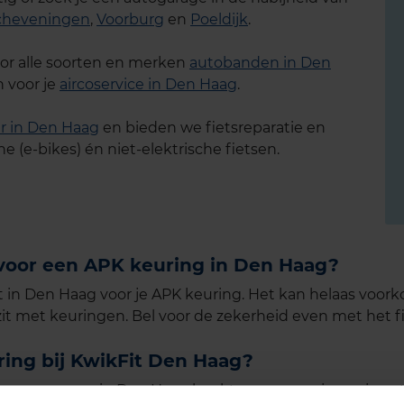
cheveningen
,
Voorburg
en
Poeldijk
.
voor alle soorten en merken
autobanden in Den
 voor je
aircoservice in Den Haag
.
r in Den Haag
en bieden we fietsreparatie en
e (e-bikes) én niet-elektrische fietsen.
 voor een APK keuring in Den Haag?
t in Den Haag voor je APK keuring. Het kan helaas voor
t met keuringen. Bel voor de zekerheid even met het fil
ing bij KwikFit Den Haag?
 onze garages in Den Haag boekt, vragen we je om je au