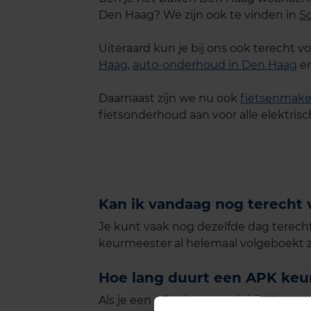
Den Haag? We zijn ook te vinden in
S
Uiteraard kun je bij ons ook terecht 
Haag
,
auto-onderhoud in Den Haag
en
Daarnaast zijn we nu ook
fietsenmake
fietsonderhoud aan voor alle elektrisch
Kan ik vandaag nog terecht
Je kunt vaak nog dezelfde dag terech
keurmeester al helemaal volgeboekt zi
Hoe lang duurt een APK keur
Als je een APK dagaspraak bij één van