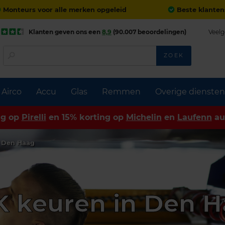
Monteurs voor alle merken opgeleid
Beste klanten
Klanten geven ons een
8,9
(90.007 beoordelingen)
Veelg
ZOEK
Airco
Accu
Glas
Remmen
Overige diensten
ng op
Pirelli
en 15% korting op
Michelin
en
Laufenn
au
 Den Haag
 keuren in Den 