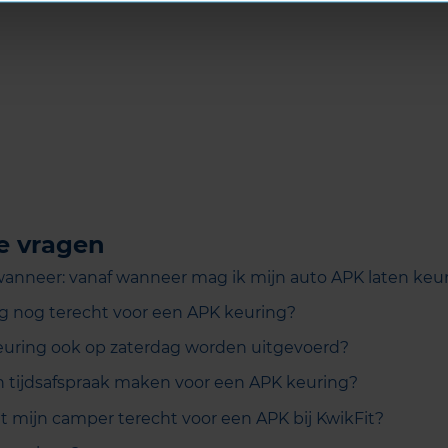
e vragen
anneer: vanaf wanneer mag ik mijn auto APK laten keu
g nog terecht voor een APK keuring?
uring ook op zaterdag worden uitgevoerd?
n tijdsafspraak maken voor een APK keuring?
t mijn camper terecht voor een APK bij KwikFit?