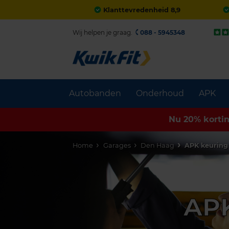
Klanttevredenheid 8,9
Wij helpen je graag.
088 - 5945348
Autobanden
Onderhoud
APK
Nu 20% korti
Home
Garages
Den Haag
APK keuring
APK