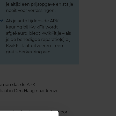
je altijd een prijsopgave en sta je
nooit voor verrassingen.
Als je auto tijdens de APK
keuring bij KwikFit wordt
afgekeurd, biedt KwikFit je – als
je de benodigde reparatie(s) bij
KwikFit laat uitvoeren – een
gratis herkeuring aan.
komen dat de APK-
iaal in Den Haag naar keuze.
to aan het begin van de dag voor