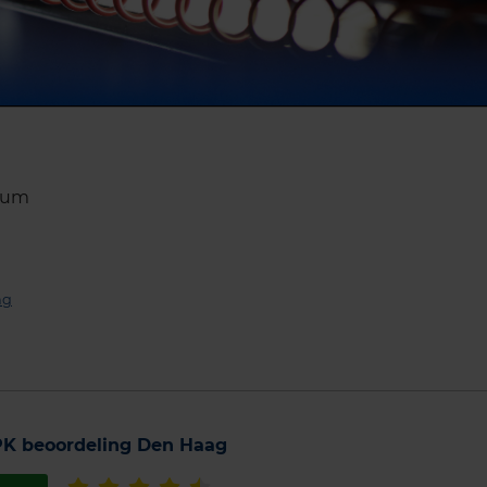
atum
ng
K beoordeling Den Haag