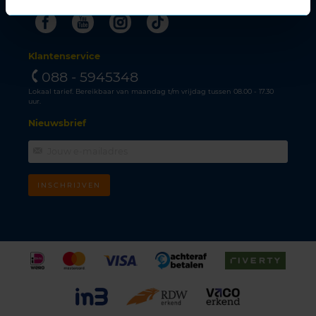
Facebook
Youtube
Instagram
Tiktok
Klantenservice
088 - 5945348
Lokaal tarief. Bereikbaar van maandag t/m vrijdag tussen 08.00 - 17.30
uur.
Nieuwsbrief
INSCHRIJVEN