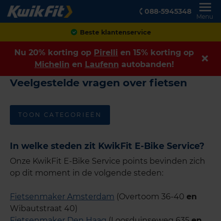
088-5945348
Menu
Beste klantenservice
Nu 20% korting op
Pirelli
en 15% korting op
Michelin
en
Laufenn
autobanden!
Veelgestelde vragen over fietsen
TOON CATEGORIEËN
In welke steden zit KwikFit E-Bike Service?
Onze KwikFit E-Bike Service points bevinden zich
op dit moment in de volgende steden:
Fietsenmaker Amsterdam
(Overtoom 36-40
en
Wibautstraat 40)
Fietsenmaker Den Haag
(Loosduinseweg 635
en