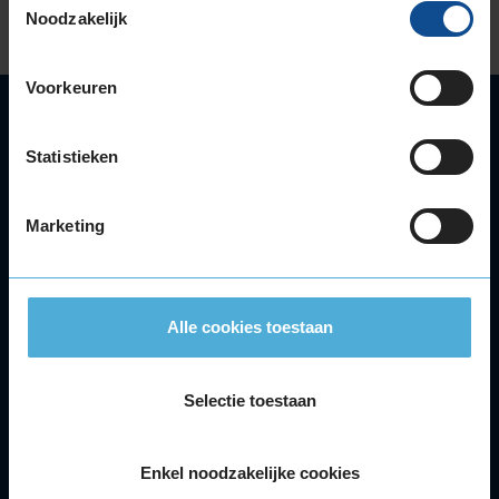
Noodzakelijk
Voorkeuren
Autoservice
Autobanden
Statistieken
Bandenwissel
Onderhoud
Marketing
APK
Accu
Airco
Autoruitschade
Alle cookies toestaan
Distributieriem
Velgen
Selectie toestaan
Alle autoservices
Klantenservice
Enkel noodzakelijke cookies
Meer KwikFit