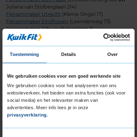
Juliana van Stolberglaan 214)
Fietsenmaker Utrecht
(Kleine Singel 17)
Fietsenmaker Eindhoven
(Leenderweg 73)
Fietsenmaker Tilburg
(Edisonlaan 1)
Fietsenmaker Groningen
(Damsterdiep 273)
Fietsenmaker Enschede
(Hengelosestraat 74)
Fietsenmaker Nijmegen
(Gerard Noodtstraat 2B)
Toestemming
Details
Over
Fietsenmaker Amersfoort
(Hogeweg 45)
Fietsenmaker Zwolle
(Burgemeeste Roelenweg
15)
We gebruiken cookies voor een goed werkende site
Fietsenmaker Hilversum
(Achterom 181)
We gebruiken cookies voor het analyseren van ons
Fietsenmaker Gouda
(Albert Plesmanplein 17)
websiteverkeer, het bieden van extra functies (ook voor
Fietsenmaker Bussum
(Prinsenstraat 17)
social media) en het relevanter maken van
Fietsenmaker Alkmaar
(Willem de Zwijgerlaan 148-
advertenties. Meer info lees je in onze
150)
privacyverklaring
.
Fietsenmaker Zaandam
(Pieter Ghijsenlaan 7A)
Fietsenmaker Dordrecht
(Dubbeldamseweg
Noord 7)
Toestemmingsselectie