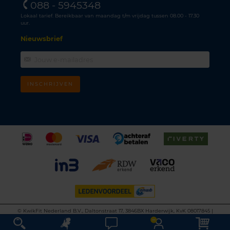
088 - 5945348
Lokaal tarief. Bereikbaar van maandag t/m vrijdag tussen 08.00 - 17.30
uur.
Nieuwsbrief
INSCHRIJVEN
©
KwikFit Nederland B.V., Daltonstraat 17, 3846BX Harderwijk, KvK 08017845 |
Algemene voorwaarden
•
Privacyverklaring
•
Cookiebeleid
•
Disclaimer
This site is protected by reCAPTCHA and the Google
Privacy Policy
and
Terms of