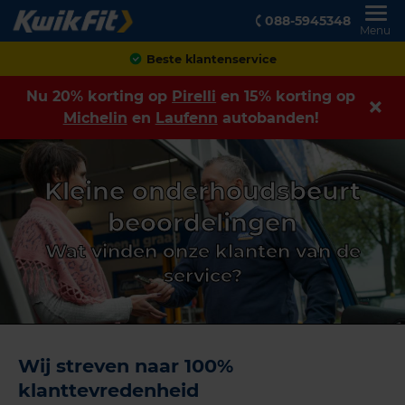
088-5945348
Menu
Beste klantenservice
Nu 20% korting op
Pirelli
en 15% korting op
Michelin
en
Laufenn
autobanden!
Kleine onderhoudsbeurt
beoordelingen
Wat vinden onze klanten van de
service?
Wij streven naar 100%
klanttevredenheid