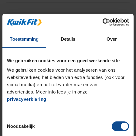
9,0
Service
:
Kleine Beurt
Toestemming
Details
Over
Datum
: 3 augustus 2026 bij
282 Winschoten, Zeefbaan 5
Gemakkelijk afspraak te maken, goede communicatie
We gebruiken cookies voor een goed werkende site
We gebruiken cookies voor het analyseren van ons
9,0
websiteverkeer, het bieden van extra functies (ook voor
social media) en het relevanter maken van
advertenties. Meer info lees je in onze
Service
:
Kleine Beurt
privacyverklaring
.
Datum
: 3 augustus 2026 bij
320 Almere, Montrealstraat 31
Toestemmingsselectie
Noodzakelijk
9,0