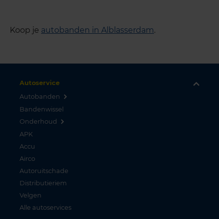
Koop je
autobanden in Alblasserdam
.
Autoservice
Autobanden
Bandenwissel
Onderhoud
APK
Accu
Airco
Autoruitschade
Distributieriem
Velgen
Alle autoservices