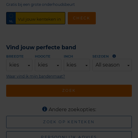
Gratis bij een grote onderhoudsbeurt
CHECK
Vind jouw perfecte band
BREEDTE
HOOGTE
INCH
SEIZOEN
kies
kies
kies
All season
Waar vind ik mijn bandenmaat?
ZOEK
Andere zoekopties:
ZOEK OP KENTEKEN
PERSOONLIJK ADVIES