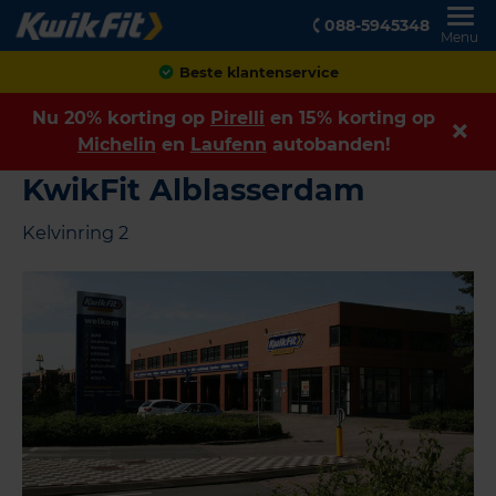
088-5945348
Menu
Achteraf betalen
Nu 20% korting op
Pirelli
en 15% korting op
Michelin
en
Laufenn
autobanden!
KwikFit Alblasserdam
Kelvinring 2