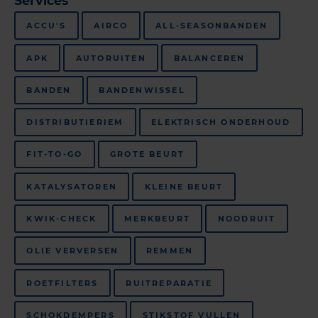
Services
ACCU'S
AIRCO
ALL-SEASONBANDEN
APK
AUTORUITEN
BALANCEREN
BANDEN
BANDENWISSEL
DISTRIBUTIERIEM
ELEKTRISCH ONDERHOUD
FIT-TO-GO
GROTE BEURT
KATALYSATOREN
KLEINE BEURT
KWIK-CHECK
MERKBEURT
NOODRUIT
OLIE VERVERSEN
REMMEN
ROETFILTERS
RUITREPARATIE
SCHOKDEMPERS
STIKSTOF VULLEN