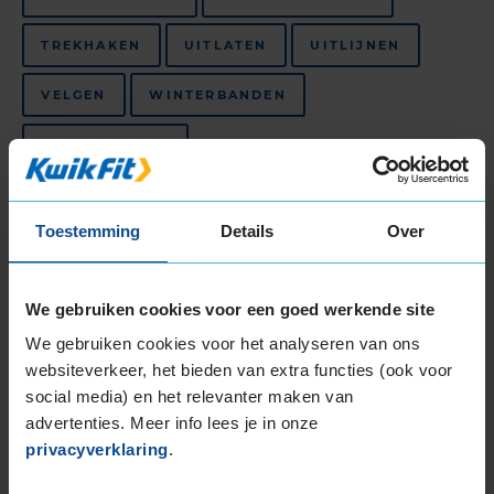
TREKHAKEN
UITLATEN
UITLIJNEN
VELGEN
WINTERBANDEN
ZOMERBANDEN
Niet beschikbaar in dit filiaal, maar wel
Toestemming
Details
Over
beschikbaar bij andere filialen
FIETSONDERHOUDSBEURT
We gebruiken cookies voor een goed werkende site
FIETSBANDENSERVICE
We gebruiken cookies voor het analyseren van ons
websiteverkeer, het bieden van extra functies (ook voor
social media) en het relevanter maken van
Bekijk al onze
autogarages in de regio
advertenties. Meer info lees je in onze
Alblasserdam
.
KwikFit is de beste keus voor
APK in
privacyverklaring
.
Alblasserdam
,
autobanden in Alblasserdam
en
auto-onderhoud in Alblasserdam
.