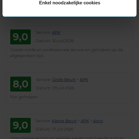
10,0
Enkel noodzakelijke cookies
Datum
: 4 augustus 2026
Service
:
APK
9,0
Datum
: 30 juli 2026
Goede snelle en professionele service en geholpen op de
afgesproken tijd
Service
:
Grote Beurt
+
APK
8,0
Datum
: 29 juli 2026
Fijn geholpen
Service
:
Kleine Beurt
+
APK
+
Airco
9,0
Datum
: 17 juli 2026
Vriendelijke service en eerlijke advies over hoe de auto er