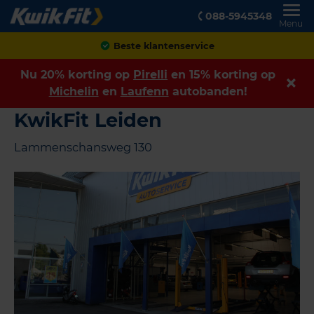
088-5945348
Menu
Achteraf betalen
Nu 20% korting op
Pirelli
en 15% korting op
Michelin
en
Laufenn
autobanden!
KwikFit Leiden
Lammenschansweg 130