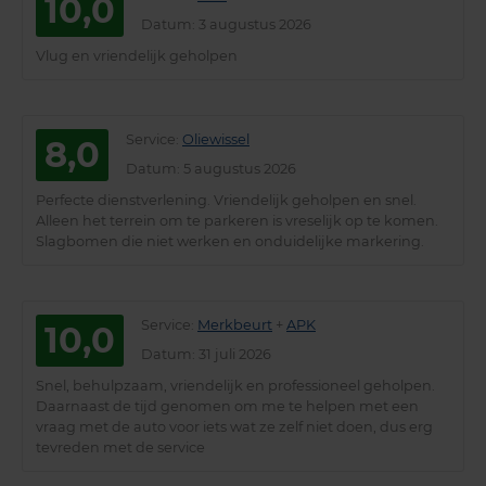
10,0
Datum
: 3 augustus 2026
Vlug en vriendelijk geholpen
Service
:
Oliewissel
8,0
Datum
: 5 augustus 2026
Perfecte dienstverlening. Vriendelijk geholpen en snel.
Alleen het terrein om te parkeren is vreselijk op te komen.
Slagbomen die niet werken en onduidelijke markering.
Service
:
Merkbeurt
+
APK
10,0
Datum
: 31 juli 2026
Snel, behulpzaam, vriendelijk en professioneel geholpen.
Daarnaast de tijd genomen om me te helpen met een
vraag met de auto voor iets wat ze zelf niet doen, dus erg
tevreden met de service