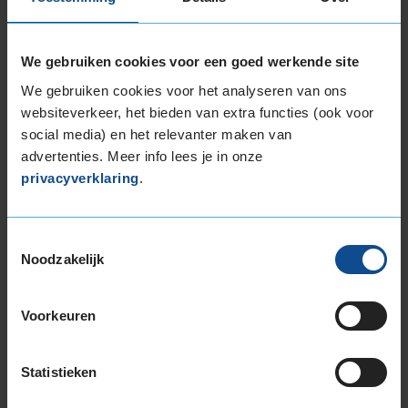
eenvoudig online.
We gebruiken cookies voor een goed werkende site
Services
We gebruiken cookies voor het analyseren van ons
ACCU'S
AIRCO
ALL-SEASONBANDEN
websiteverkeer, het bieden van extra functies (ook voor
social media) en het relevanter maken van
APK
AUTORUITEN
BALANCEREN
advertenties. Meer info lees je in onze
privacyverklaring
.
BANDEN
BANDENWISSEL
DISTRIBUTIERIEM
ELEKTRISCH ONDERHOUD
Toestemmingsselectie
Noodzakelijk
FIT-TO-GO
GROTE BEURT
KATALYSATOREN
KLEINE BEURT
Voorkeuren
KWIK-CHECK
MERKBEURT
NOODRUIT
Statistieken
OLIE VERVERSEN
REMMEN