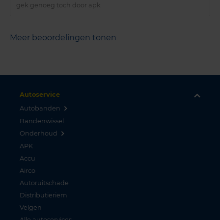
gek genoeg toch door apk
Meer beoordelingen tonen
Autoservice
Autobanden
Bandenwissel
Onderhoud
APK
Accu
Airco
Autoruitschade
Distributieriem
Velgen
Alle autoservices