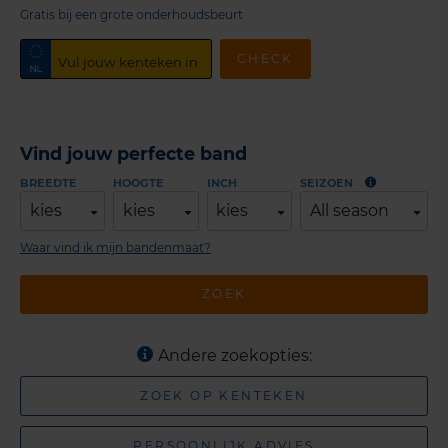
Gratis bij een grote onderhoudsbeurt
CHECK
Vind jouw perfecte band
BREEDTE
HOOGTE
INCH
SEIZOEN
kies
kies
kies
All season
Waar vind ik mijn bandenmaat?
ZOEK
Andere zoekopties:
ZOEK OP KENTEKEN
PERSOONLIJK ADVIES