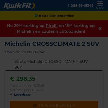
088-5945348
Menu
Achteraf betalen
Nu 20% korting op
Pirelli
en 15% korting op
Michelin
en
Laufenn
autobanden!
Michelin CROSSCLIMATE 2 SUV
235/40R20 96Y EXTRALOAD
€
298,35
Jouw voordeel:
€ 52,65
Normale prijs: € 351,00
Leverbaar
IN WINKELWAGEN