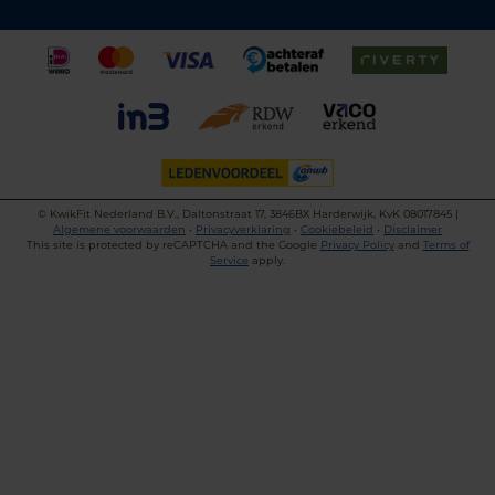
©
KwikFit Nederland B.V., Daltonstraat 17, 3846BX Harderwijk, KvK 08017845 |
Algemene voorwaarden
•
Privacyverklaring
•
Cookiebeleid
•
Disclaimer
This site is protected by reCAPTCHA and the Google
Privacy Policy
and
Terms of
Service
apply.