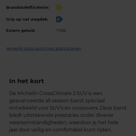
Brandstofefficiëntie:
C
Grip op nat wegdek:
B
Extern geluid:
71dB
Vergelijk deze band met alternatieven
In het kort
De Michelin CrossClimate 2 SUV is een
geavanceerde all-season band, speciaal
ontwikkeld voor SUV's en crossovers. Deze band
biedt uitstekende prestaties onder diverse
weersomstandigheden, waardoor je het hele
jaar door veilig en comfortabel kunt rijden.​