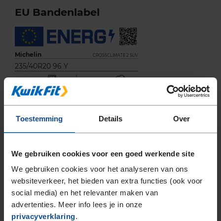
EU Bandenlabel
Michelin
CROSSCLIMATE 2 SUV
235/40R20 96 Y
Toestemming
Details
Over
B
C
We gebruiken cookies voor een goed werkende site
We gebruiken cookies voor het analyseren van ons
websiteverkeer, het bieden van extra functies (ook voor
71
social media) en het relevanter maken van
advertenties. Meer info lees je in onze
B
A
C
privacyverklaring
.