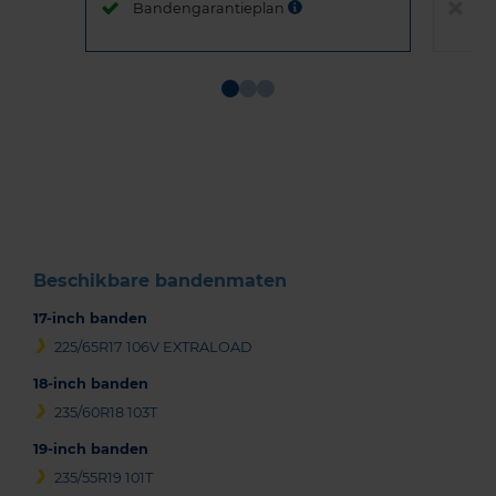
Bandengarantieplan
B
Item
1
of
3
Beschikbare bandenmaten
17-inch banden
225/65R17 106V EXTRALOAD
18-inch banden
235/60R18 103T
19-inch banden
235/55R19 101T