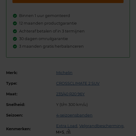
Binnen 1 uur gemonteerd
12 maanden productgarantie
Achteraf betalen of in 3 termijnen
30 dagen omruilgarantie
3 maanden gratis herbalanceren
Merk:
Michelin
Type:
CROSSCLIMATE 2 SUV
Maat:
235/40 R20 96Y
Snelheid:
Y (t/m 300 km/u)
Seizoen:
4-seizoensbanden
Extra Load
,
Velgrandbescherming
,
Kenmerken:
,