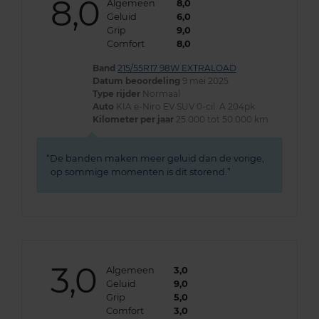
8,0
Algemeen
8,0
Geluid
6,0
Grip
9,0
Comfort
8,0
Band
215/55R17 98W EXTRALOAD
Datum beoordeling
9 mei 2025
Type rijder
Normaal
Auto
KIA e-Niro EV SUV 0-cil. A 204pk
Kilometer per jaar
25.000 tot 50.000 km
De banden maken meer geluid dan de vorige,
op sommige momenten is dit storend.
3,0
Algemeen
3,0
Geluid
9,0
Grip
5,0
Comfort
3,0