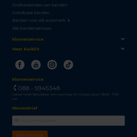
Snelheidsindex van banden
Goedkope banden
Banden voor elk automerk
Alle bandenservices
Klantenservice
Meer KwikFit
Facebook
Youtube
Instagram
Tiktok
Klantenservice
088 - 5945348
Lokaal tarief. Bereikbaar van maandag t/m vrijdag tussen 08.00 - 17.30
uur.
Nieuwsbrief
INSCHRIJVEN