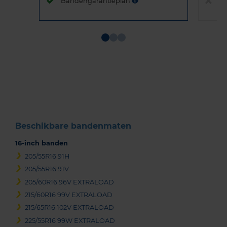
Bandengarantieplan
B
Item
1
of
3
Beschikbare bandenmaten
16-inch banden
205/55R16 91H
205/55R16 91V
205/60R16 96V EXTRALOAD
215/60R16 99V EXTRALOAD
215/65R16 102V EXTRALOAD
225/55R16 99W EXTRALOAD