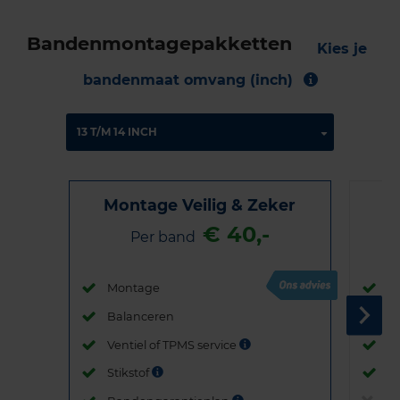
Bandenmontagepakketten
Kies je
bandenmaat omvang (inch)
Montage Veilig & Zeker
€ 40,-
Per band
Montage
M
Balanceren
B
Ventiel of TPMS service
Ve
Stikstof
St