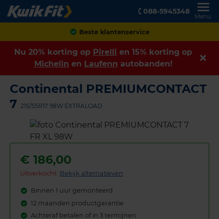
088-5945348
Menu
Achteraf betalen
Nu 20% korting op
Pirelli
en 15% korting op
Michelin
en
Laufenn
autobanden!
Continental PREMIUMCONTACT
7
215/55R17 98W EXTRALOAD
€
186,00
Uitverkocht:
Bekijk alternatieven
Binnen 1 uur gemonteerd
12 maanden productgarantie
Achteraf betalen of in 3 termijnen