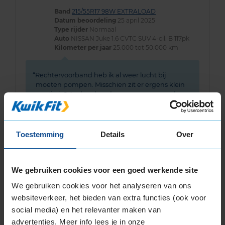
Band
215/55R17 98W EXTRALOAD
Datum beoordeling
25 april 2025
Type rijder
Normaal
Auto
NISSAN Juke 1.6 CVTC SUV 4-cil. B 117pk
Kilometer per jaar
25.000 tot 50.000 km
Rechtervoorband heb ik al weer lucht bij
moeten pompen. Misschien zit er ergens klein
gaatje in? Andere banden waren nog goed
qua lucht
Toestemming
Details
Over
8,0
We gebruiken cookies voor een goed werkende site
Algemeen
8,0
Geluid
8,0
We gebruiken cookies voor het analyseren van ons
Grip
7,0
websiteverkeer, het bieden van extra functies (ook voor
Comfort
8,0
social media) en het relevanter maken van
Band
215/55R17 98W EXTRALOAD
advertenties. Meer info lees je in onze