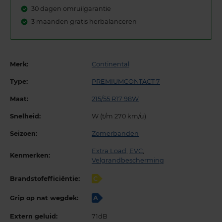
30 dagen omruilgarantie
3 maanden gratis herbalanceren
Merk:
Continental
Type:
PREMIUMCONTACT 7
Maat:
215/55 R17 98W
Snelheid:
W (t/m 270 km/u)
Seizoen:
Zomerbanden
Extra Load
,
EVC
,
Kenmerken:
Velgrandbescherming
Brandstofefficiëntie:
C
Grip op nat wegdek:
A
Extern geluid:
71dB