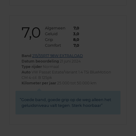
7,0
Algemeen
7,0
Geluid
3,0
Grip
8,0
Comfort
7,0
Band
215/55R17 98W EXTRALOAD
Datum beoordeling
21 juni 2024
Type rijder
Normaal
Auto
VW Passat Estate/Variant 1.4 TSi BlueMotion
CM 4-cil. B 125pk
Kilometer per jaar
25.000 tot 50.000 km
Goede band, goede grip op de weg alleen het
geluidsniveau valt tegen. Sterk hoorbaar