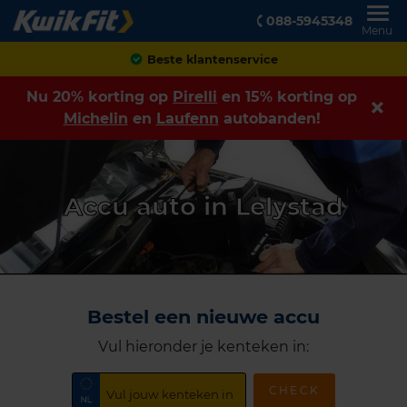
088-5945348
Menu
Beste klantenservice
Nu 20% korting op
Pirelli
en 15% korting op
Michelin
en
Laufenn
autobanden!
Accu auto in Lelystad
Bestel een nieuwe accu
Vul hieronder je kenteken in:
CHECK