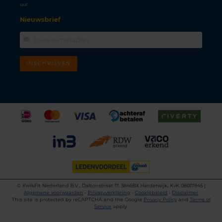
uur.
Nieuwsbrief
INSCHRIJVEN
©
KwikFit Nederland B.V., Daltonstraat 17, 3846BX Harderwijk, KvK 08017845 |
Algemene voorwaarden
•
Privacyverklaring
•
Cookiebeleid
•
Disclaimer
This site is protected by reCAPTCHA and the Google
Privacy Policy
and
Terms of
Service
apply.