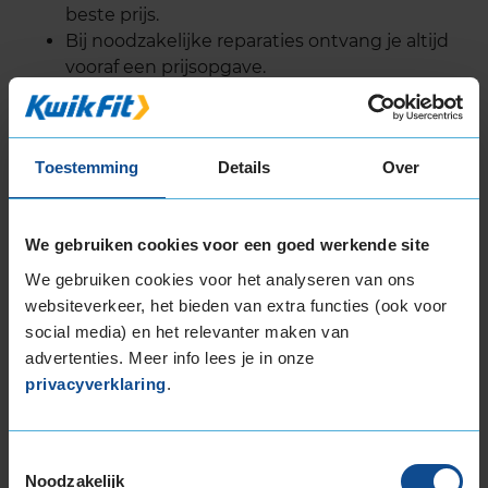
beste prijs.
Bij noodzakelijke reparaties ontvang je altijd
vooraf een prijsopgave.
Uiteraard kun je bij ons ook terecht voor alle
soorten en merken
autobanden in Lelystad
,
APK-
Toestemming
Details
Over
keuring in Lelystad
en voor je
aircoservice in
Lelystad
.
We gebruiken cookies voor een goed werkende site
We gebruiken cookies voor het analyseren van ons
websiteverkeer, het bieden van extra functies (ook voor
social media) en het relevanter maken van
advertenties. Meer info lees je in onze
privacyverklaring
.
Toestemmingsselectie
Noodzakelijk