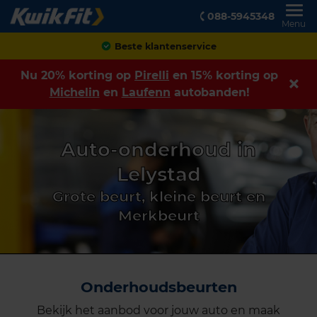
088-5945348
Menu
Beste klantenservice
Nu 20% korting op
Pirelli
en 15% korting op
Michelin
en
Laufenn
autobanden!
Auto-onderhoud in
Lelystad
Grote beurt, kleine beurt en
Merkbeurt
Onderhoudsbeurten
Bekijk het aanbod voor jouw auto en maak