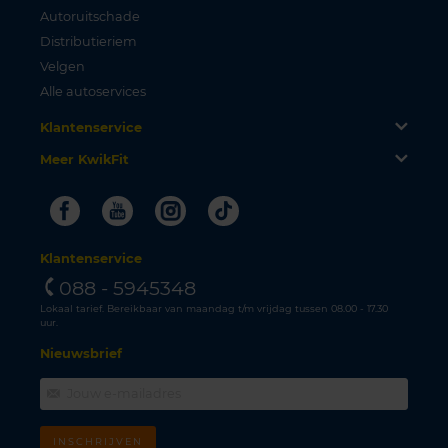
Autoruitschade
Distributieriem
Velgen
Alle autoservices
Klantenservice
Meer KwikFit
Facebook
Youtube
Instagram
Tiktok
Klantenservice
088 - 5945348
Lokaal tarief. Bereikbaar van maandag t/m vrijdag tussen 08.00 - 17.30
uur.
Nieuwsbrief
INSCHRIJVEN