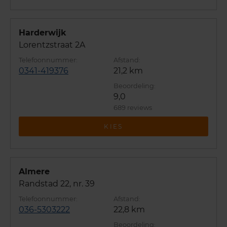
Harderwijk
Lorentzstraat 2A
0341-419376
21,2 km
9,0
689 reviews
KIES
Almere
Randstad 22, nr. 39
036-5303222
22,8 km