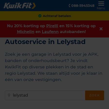
088-5945348
Menu
Klanten geven ons een
8,9
Nu 20% korting op
Pirelli
en 15% korting op
Michelin
en
Laufenn
autobanden!
Autoservice in Lelystad
Zoek je een garage in Lelystad voor je APK,
banden of onderhoudsbeurt? Je vindt
KwikFit op diverse plekken in de stad en
regio Lelystad. We staan altijd voor je klaar in
één van onze vestigingen.