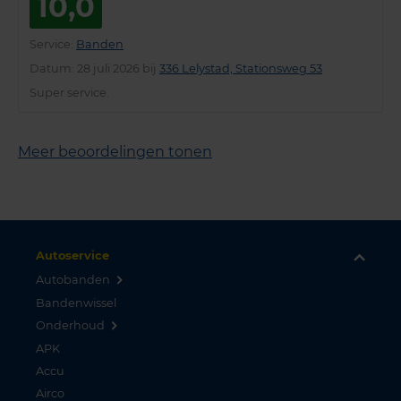
10,0
Service
:
Banden
Datum
: 28 juli 2026 bij
336 Lelystad, Stationsweg 53
Super service.
Meer beoordelingen tonen
Autoservice
Autobanden
Bandenwissel
Onderhoud
APK
Accu
Airco