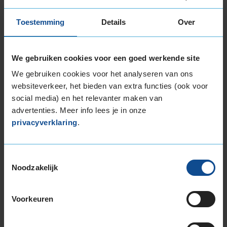
gemakkelijk online in bij de vestiging van jouw
keuze. Ken je onze
merkbeurt
al? Dat is
Toestemming
Details
Over
merkonderhoud met behoud van fabrieksgarantie
én 1 jaar pechhulp. Uiteraard verrichten wij in al
onze filialen in Lelystad ook
oliewissels
en
airco-
We gebruiken cookies voor een goed werkende site
onderhoud
.
We gebruiken cookies voor het analyseren van ons
websiteverkeer, het bieden van extra functies (ook voor
Autobanden Lelystad
social media) en het relevanter maken van
Op zoek naar nieuwe
winterbanden
,
advertenties. Meer info lees je in onze
zomerbanden
of
vierseizoensbanden
? Je bestelt
privacyverklaring
.
ze eenvoudig online bij KwikFit. Een
montageafspraak
voor nieuwe
autobanden in
Toestemmingsselectie
Lelystad
inplannen bij jouw KwikFit garage doe je
Noodzakelijk
ook gemakkelijk online. Daarnaast kun je terecht
voor nog veel meer
autobandenservice
.
Voorkeuren
Airco auto Lelystad
Wil je een
airco combi servicebeurt
(vullen &