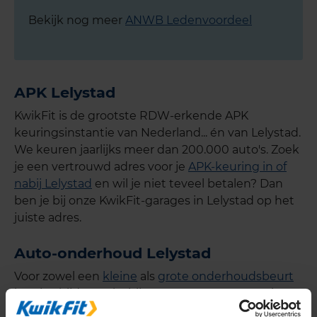
Bekijk nog meer
ANWB Ledenvoordeel
APK Lelystad
KwikFit is de grootste RDW-erkende APK
keuringsinstantie van Nederland... én van Lelystad.
We keuren jaarlijks meer dan 200.000 auto's. Zoek
je een vertrouwd adres voor je
APK-keuring in of
nabij Lelystad
en wil je niet teveel betalen? Dan
ben je bij onze KwikFit-garages in Lelystad op het
juiste adres.
Auto-onderhoud Lelystad
Voor zowel een
kleine
als
grote onderhoudsbeurt
kun je altijd terecht bij één van onze garages in
Lelystad. Je plant je
auto-onderhoud in Lelystad