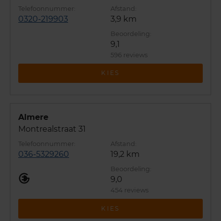
0320-219903
3,9 km
9,1
596 reviews
KIES
Almere
Montrealstraat 31
036-5329260
19,2 km
9,0
454 reviews
KIES