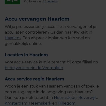
Op basis van
35 reviews
Accu vervangen Haarlem
Wil je professioneel je accu laten vervangen of je
accu laten controleren? Ga dan naar KwikFit in
Haarlem
. Een afspraak inplannen kan snel en
gemakkelijk online.
Locaties in Haarlem
Voor accu-service kun je terecht bij onze filiaal o
p
bedrijventerrein de Veerpolder
.
Accu service regio Haarlem
Woon je een stuk van Haarlem vandaan of zoek je
een autogarage in de omgeving van Haarlem?
Dan kun je ook terecht in
Heemstede
,
Beverwijk
,
Amsterdam
,
Heemskerk
en
Hillegom
.