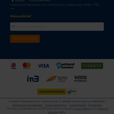
Lokaal tarief. Bereikbaar van maandag t/m vrijdag tussen 08.00 - 17.30
uur.
Nieuwsbrief
INSCHRIJVEN
©
KwikFit Nederland B.V., Daltonstraat 17, 3846BX Harderwijk, KvK 08017845 |
Algemene voorwaarden
•
Privacyverklaring
•
Cookiebeleid
•
Disclaimer
This site is protected by reCAPTCHA and the Google
Privacy Policy
and
Terms of
Service
apply.