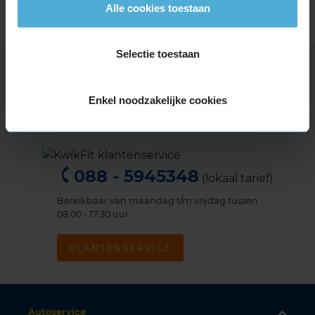
Alle cookies toestaan
Meer veelgestelde vragen
Selectie toestaan
Vragen over je Accu?
Enkel noodzakelijke cookies
Wij helpen je graag
088 - 5945348
(lokaal tarief)
Bereikbaar van maandag t/m vrijdag tussen
08.00 - 17.30 uur.
KLANTENSERVICE
Autoservice