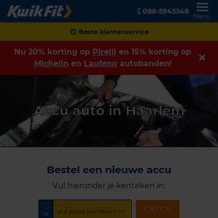
088-5945348
Menu
Beste klantenservice
Nu 20% korting op
Pirelli
en 15% korting op
Michelin
en
Laufenn
autobanden!
Accu auto in Haarlem
Bestel een nieuwe accu
Vul hieronder je kenteken in:
CHECK