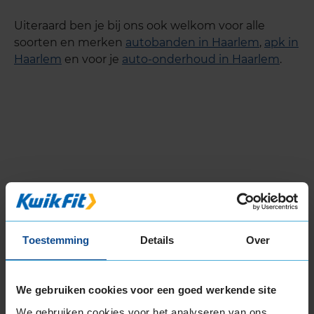
Uiteraard ben je bij ons ook welkom voor alle
soorten en merken
autobanden in Haarlem
,
apk in
Haarlem
en voor je
auto-onderhoud in Haarlem
.
Toestemming
Details
Over
We gebruiken cookies voor een goed werkende site
We gebruiken cookies voor het analyseren van ons