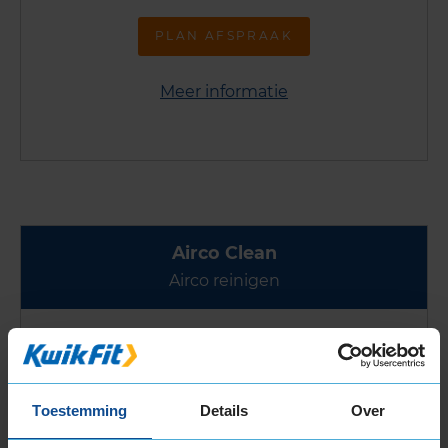
PLAN AFSPRAAK
Meer informatie
Airco Clean
Airco reinigen
Last van muffe luchtjes uit je airco? Kies dan
voor Airco Clean!
Toestemming
Details
Over
Airco reinigen zodat ziektekiemen en nare