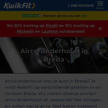
088-5945348
Menu
Klanten geven ons een
8,9
Nu 20% korting op
Pirelli
en 15% korting op
Michelin
en
Laufenn
autobanden!
Airco-onderhoud in
Breda
Airco-onderhoud voor je auto in Breda? Je
vindt KwikFit op verschillende plekken in en
rondom Breda. Wij voeren diverse soorten
airco-onderhoud uit, waaronder het reinigen
en vullen van je airco. Niet koeler betekent