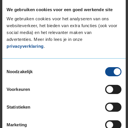
luchtjes verdwijnen
We gebruiken cookies voor een goed werkende site
Vertraagt de aanwas van nieuwe bacteriën
We gebruiken cookies voor het analyseren van ons
Nu €39
websiteverkeer, het bieden van extra functies (ook voor
social media) en het relevanter maken van
advertenties. Meer info lees je in onze
PLAN AFSPRAAK
privacyverklaring
.
Meer informatie
Toestemmingsselectie
Noodzakelijk
Airco-onderhoud Breda
Voorkeuren
Wil je professioneel je airco laten reinigen, vullen,
of beide? Dan ga je naar KwikFit in
Breda
. Je plant
Statistieken
je eenvoudig online je afspraak in.
Marketing
Locaties in Breda