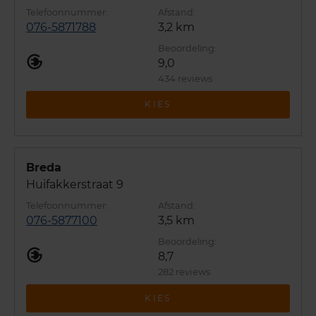
076-5871788
3,2 km
9,0
434 reviews
KIES
Breda
Huifakkerstraat 9
076-5877100
3,5 km
8,7
282 reviews
KIES