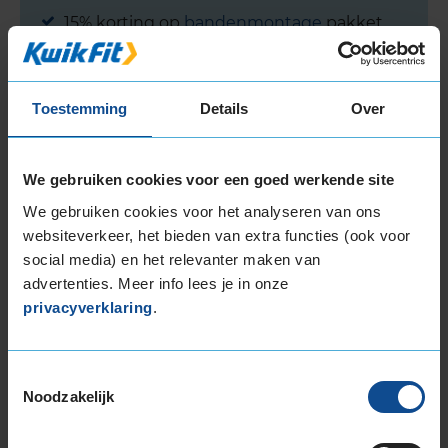
15% korting op
bandenmontage
pakket
Veilig & Zeker (balanceren, ventiel, stikstof
en bandengarantieplan)
Toestemming
Details
Over
15% korting op
banden wisselen
15% korting op
opslag van banden
en/of
velgen
We gebruiken cookies voor een goed werkende site
We gebruiken cookies voor het analyseren van ons
15% korting op
uitlijnen
(normale prijs €99)
websiteverkeer, het bieden van extra functies (ook voor
Bekijk nog meer
ANWB Ledenvoordeel
social media) en het relevanter maken van
advertenties. Meer info lees je in onze
privacyverklaring
.
APK Breda
Toestemmingsselectie
KwikFit is de grootste RDW-erkende APK
Noodzakelijk
keuringsinstantie van Nederland... én van Breda.
We keuren jaarlijks meer dan 200.000 auto's. Zoek