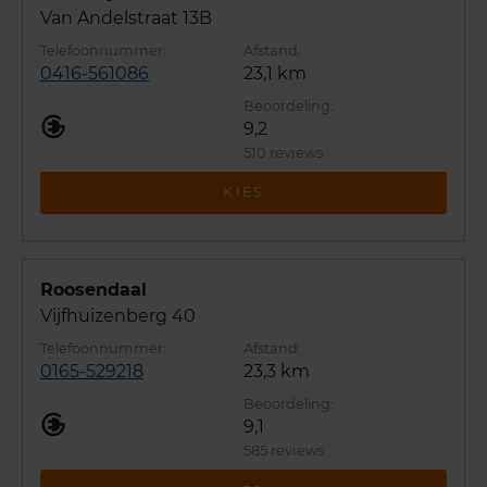
Van Andelstraat 13B
0416-561086
23,1 km
9,2
510 reviews
KIES
Roosendaal
Vijfhuizenberg 40
0165-529218
23,3 km
9,1
585 reviews