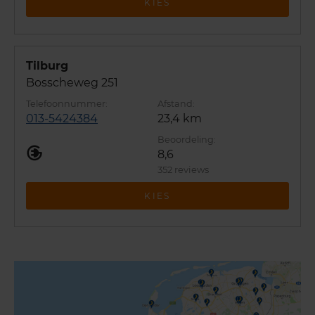
KIES
Tilburg
Bosscheweg 251
013-5424384
23,4 km
8,6
352 reviews
KIES