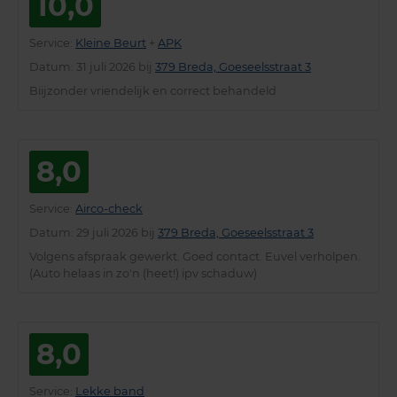
10,0
Service
:
Kleine Beurt
+
APK
Datum
: 31 juli 2026 bij
379 Breda, Goeseelsstraat 3
Biijzonder vriendelijk en correct behandeld
8,0
Service
:
Airco-check
Datum
: 29 juli 2026 bij
379 Breda, Goeseelsstraat 3
Volgens afspraak gewerkt. Goed contact. Euvel verholpen.
(Auto helaas in zo'n (heet!) ipv schaduw)
8,0
Service
:
Lekke band