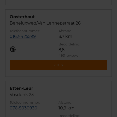
Oosterhout
Beneluxweg/Van Lennepstraat 26
0162-425599
8,7 km
8,8
493 reviews
KIES
Etten-Leur
Vosdonk 23
076-5030930
10,9 km