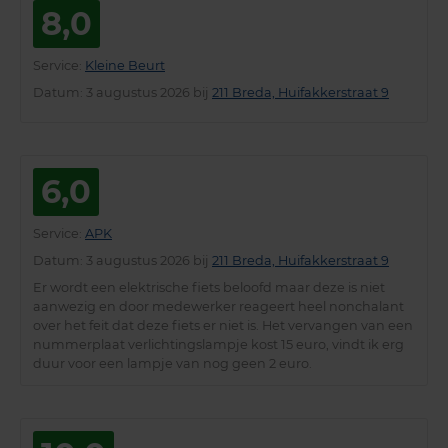
8,0
Service
:
Kleine Beurt
Datum
: 3 augustus 2026 bij
211 Breda, Huifakkerstraat 9
6,0
Service
:
APK
Datum
: 3 augustus 2026 bij
211 Breda, Huifakkerstraat 9
Er wordt een elektrische fiets beloofd maar deze is niet
aanwezig en door medewerker reageert heel nonchalant
over het feit dat deze fiets er niet is. Het vervangen van een
nummerplaat verlichtingslampje kost 15 euro, vindt ik erg
duur voor een lampje van nog geen 2 euro.