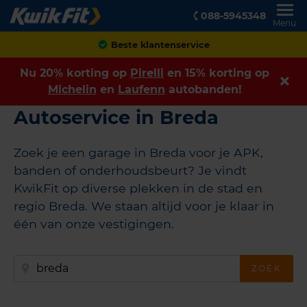
088-5945348
Menu
Achteraf betalen
Nu 20% korting op
Pirelli
en 15% korting op
Michelin
en
Laufenn
autobanden!
Autoservice in Breda
Zoek je een garage in Breda voor je APK,
banden of onderhoudsbeurt? Je vindt
KwikFit op diverse plekken in de stad en
regio Breda. We staan altijd voor je klaar in
één van onze vestigingen.