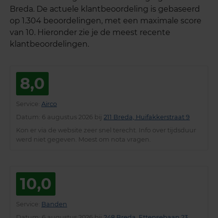
Breda. De actuele klantbeoordeling is gebaseerd
op 1.304 beoordelingen, met een maximale score
van 10. Hieronder zie je de meest recente
klantbeoordelingen.
8,0
Service
:
Airco
Datum
: 6 augustus 2026 bij
211 Breda, Huifakkerstraat 9
Kon er via de website zeer snel terecht. Info over tijdsduur
werd niet gegeven. Moest om nota vragen.
10,0
Service
:
Banden
Datum
: 6 augustus 2026 bij
248 Breda, Ettensebaan 23