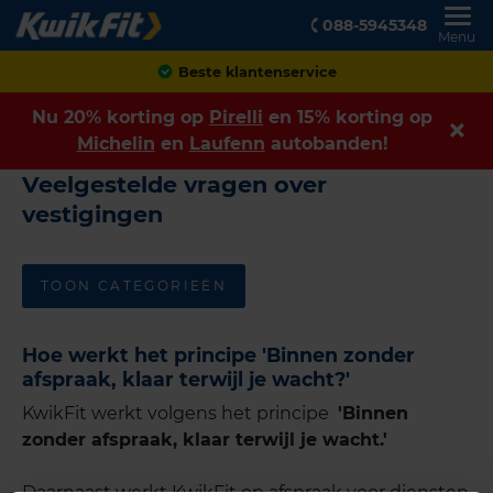
088-5945348
Menu
Beste klantenservice
Nu 20% korting op
Pirelli
en 15% korting op
Michelin
en
Laufenn
autobanden!
Veelgestelde vragen over
vestigingen
TOON CATEGORIEËN
Hoe werkt het principe 'Binnen zonder
afspraak, klaar terwijl je wacht?'
KwikFit werkt volgens het principe
'Binnen
zonder afspraak, klaar terwijl je wacht.'
Daarnaast werkt KwikFit op afspraak voor diensten