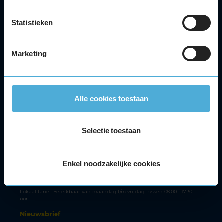
APK
Statistieken
Accu
Airco
Autoruitschade
Marketing
Distributieriem
Velgen
Alle autoservices
Alle cookies toestaan
Klantenservice
Meer KwikFit
Selectie toestaan
Facebook
Youtube
Instagram
Tiktok
Enkel noodzakelijke cookies
Klantenservice
088 - 5945348
Lokaal tarief. Bereikbaar van maandag t/m vrijdag tussen 08.00 - 17.30
uur.
Nieuwsbrief