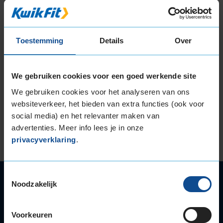
als de APK-Keuring en onderhoudsbeurten.
Hierdoor kan het voorkomen dat klanten met
afspraak eerder worden geholpen, waardoor jouw
Toestemming
Details
Over
wachttijd kan oplopen. Als je dit wilt voorkomen,
neem dan voorafgaand aan je bezoek contact op
met
de manager van jouw dichtstbijzijnde
We gebruiken cookies voor een goed werkende site
vestiging
.
We gebruiken cookies voor het analyseren van ons
websiteverkeer, het bieden van extra functies (ook voor
Voor de APK en onderhoudsbeurten gelden over
social media) en het relevanter maken van
het algemeen langere wachttijden. Om
advertenties. Meer info lees je in onze
teleurstellingen te voorkomen adviseren wij je
privacyverklaring
.
voor deze diensten altijd een afspraak te maken.
Toestemmingsselectie
Autoservice
Noodzakelijk
Autobanden
Bandenwissel
Voorkeuren
Onderhoud