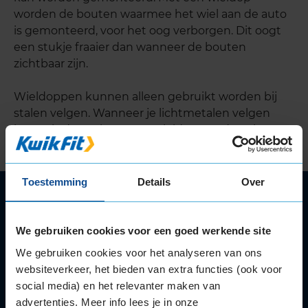
worden de bouten waarmee het wiel aan de auto
is gemonteerd, voor het oog verborgen. Dit oogt
een stukje fraaier dan wanneer de bouten
zichtbaar zijn.
Wieldoppen kunnen alleen gebruikt worden bij
stalen velgen. Wanneer je lichtmetalen velgen
koopt, is de aankoop van wieldoppen dus niet
mogelijk.
Toestemming
Details
Over
Autoservice
Autobanden
We gebruiken cookies voor een goed werkende site
Bandenwissel
We gebruiken cookies voor het analyseren van ons
Onderhoud
websiteverkeer, het bieden van extra functies (ook voor
APK
social media) en het relevanter maken van
Accu
advertenties. Meer info lees je in onze
Airco