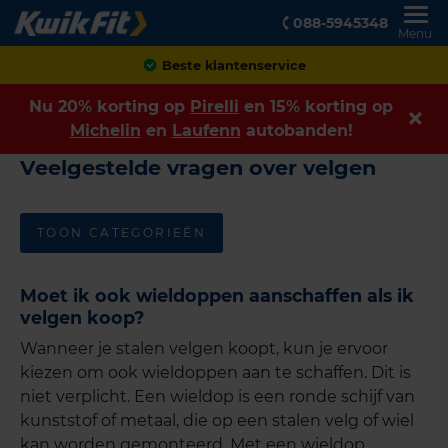
088-5945348
Menu
Beste klantenservice
Nu 20% korting op
Pirelli
en 15% korting op
Michelin
en
Laufenn
autobanden!
Veelgestelde vragen over velgen
TOON CATEGORIEËN
Moet ik ook wieldoppen aanschaffen als ik
velgen koop?
Wanneer je stalen velgen koopt, kun je ervoor
kiezen om ook wieldoppen aan te schaffen. Dit is
niet verplicht. Een wieldop is een ronde schijf van
kunststof of metaal, die op een stalen velg of wiel
kan worden gemonteerd. Met een wieldop