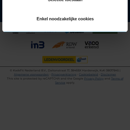
Enkel noodzakelijke cookies
©
KwikFit Nederland B.V., Daltonstraat 17, 3846BX Harderwijk, KvK 08017845 |
Algemene voorwaarden
•
Privacyverklaring
•
Cookiebeleid
•
Disclaimer
This site is protected by reCAPTCHA and the Google
Privacy Policy
and
Terms of
Service
apply.