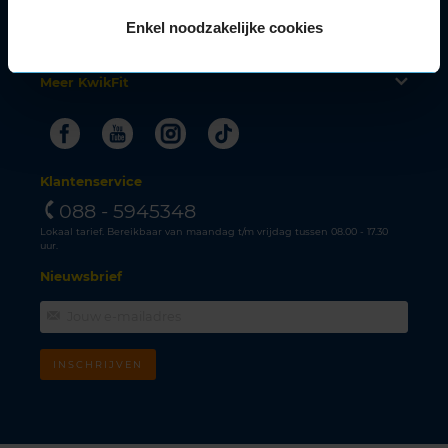
Alle autoservices
Enkel noodzakelijke cookies
Klantenservice
Meer KwikFit
Facebook
Youtube
Instagram
Tiktok
Klantenservice
088 - 5945348
Lokaal tarief. Bereikbaar van maandag t/m vrijdag tussen 08.00 - 17.30
uur.
Nieuwsbrief
INSCHRIJVEN