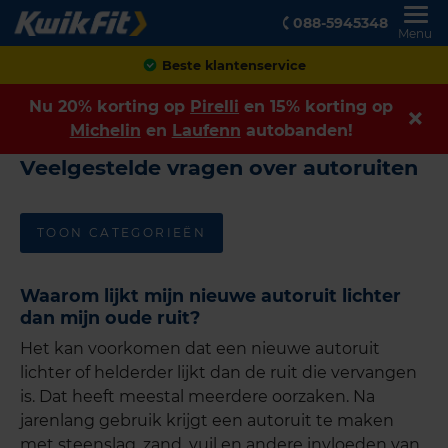
088-5945348
Menu
Beste klantenservice
Nu 20% korting op
Pirelli
en 15% korting op
Michelin
en
Laufenn
autobanden!
Veelgestelde vragen over autoruiten
TOON CATEGORIEËN
Waarom lijkt mijn nieuwe autoruit lichter
dan mijn oude ruit?
Het kan voorkomen dat een nieuwe autoruit
lichter of helderder lijkt dan de ruit die vervangen
is. Dat heeft meestal meerdere oorzaken. Na
jarenlang gebruik krijgt een autoruit te maken
met steenslag, zand, vuil en andere invloeden van